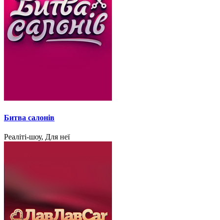
Битва салонів
Реаліті-шоу, Для неї