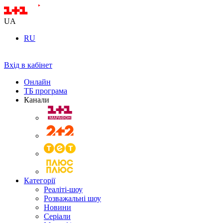
UA
RU
Вхід в кабінет
Онлайн
ТБ програма
Канали
Категорії
Реаліті-шоу
Розважальні шоу
Новини
Серіали