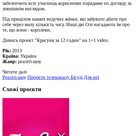
забезпечить всіх учасниць корисними порадами по догляду за
зовнішнім виглядом.
Під прицілом наших ведучих жінки, які забувати дбати про
себе через малу кількість часу. Наші дві Олі нагадають їм про
те, що вони - королеви.
Дивись проект "Красуня за 12 годин" на 1+1 video.
Рік:
2013
Країна:
Україна
Жанр:
реаліті-шоу
Читати далі
Реаліті-шоу
Проекти телеканалу Бігуді
Для неї
Схожі проєкти