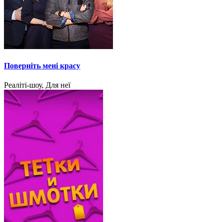
Поверніть мені красу
Реаліті-шоу, Для неї