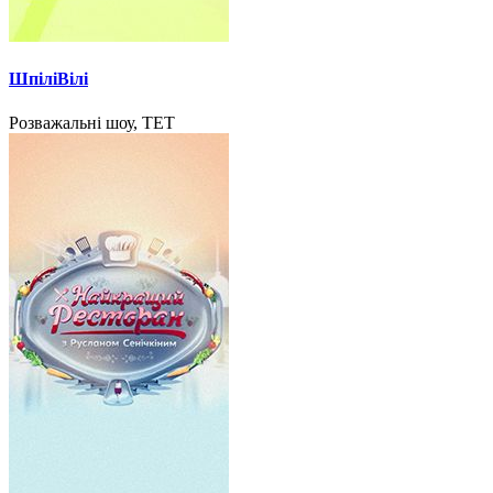
ШпіліВілі
Розважальні шоу, ТЕТ