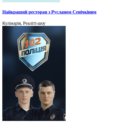
Найкращий ресторан з Русланом Сенічкіним
Кулінарія, Реаліті-шоу