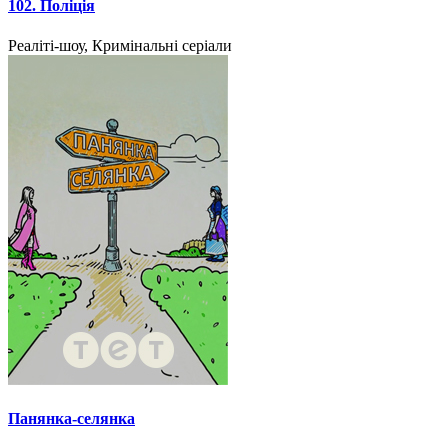
102. Поліція
Реаліті-шоу, Кримінальні серіали
Панянка-селянка