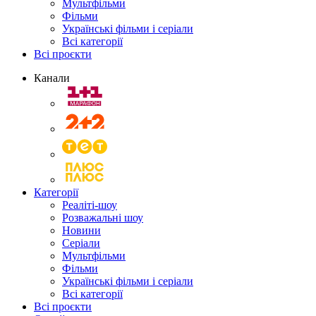
Мультфільми
Фільми
Українські фільми і серіали
Всі категорії
Всі проєкти
Канали
Категорії
Реаліті-шоу
Розважальні шоу
Новини
Серіали
Мультфільми
Фільми
Українські фільми і серіали
Всі категорії
Всі проєкти