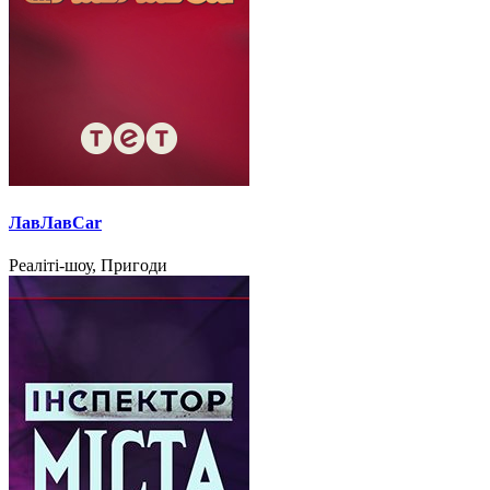
ЛавЛавCar
Реаліті-шоу, Пригоди