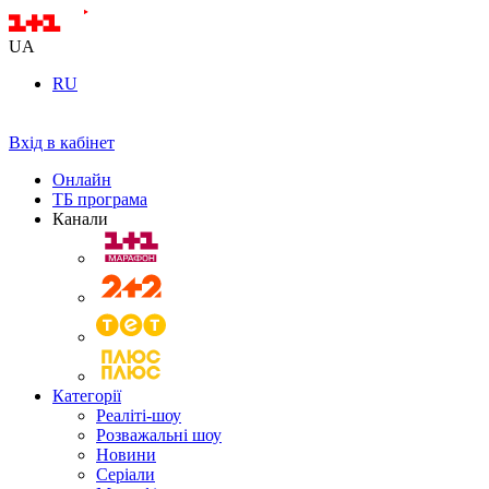
UA
RU
Вхід в кабінет
Онлайн
ТБ програма
Канали
Категорії
Реаліті-шоу
Розважальні шоу
Новини
Серіали