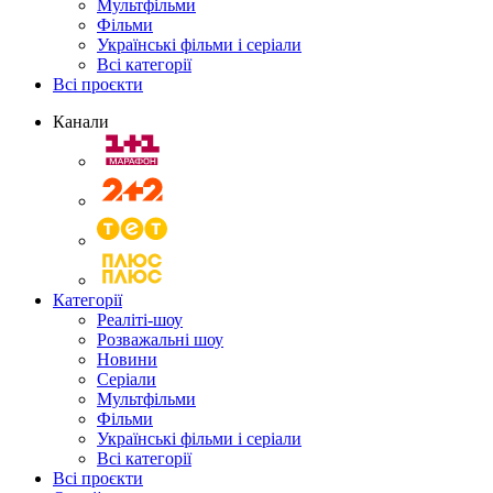
Мультфільми
Фільми
Українські фільми і серіали
Всі категорії
Всі проєкти
Канали
Категорії
Реаліті-шоу
Розважальні шоу
Новини
Серіали
Мультфільми
Фільми
Українські фільми і серіали
Всі категорії
Всі проєкти