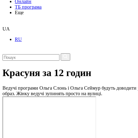
Онлайн
ТБ програма
Еще
UA
RU
Красуня за 12 годин
Ведучі програми Ольга Слонь і Ольга Сеймур будуть доводити ук
образ. Жінку ведучі зупинять просто на вулиці.