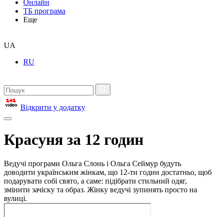
Онлайн
ТБ програма
Еще
UA
RU
Відкрити у додатку
Красуня за 12 годин
Ведучі програми Ольга Слонь і Ольга Сеймур будуть
доводити українським жінкам, що 12-ти годин достатньо, щоб
подарувати собі свято, а саме: підібрати стильний одяг,
змінити зачіску та образ. Жінку ведучі зупинять просто на
вулиці.