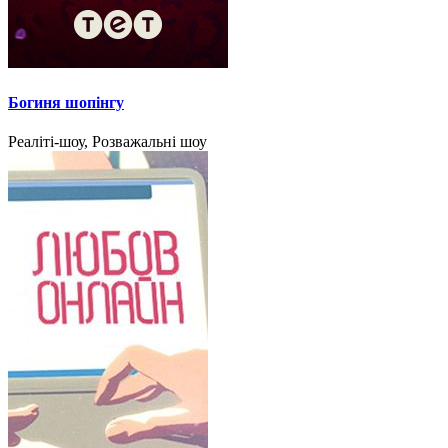
Богиня шопінгу
Реаліті-шоу, Розважальні шоу