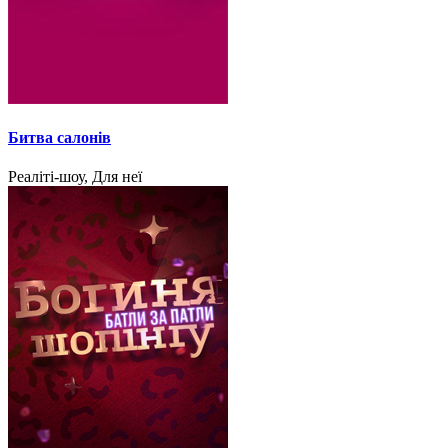
Битва салонів
Реаліті-шоу, Для неї