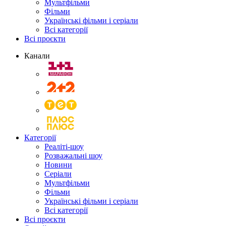
Мультфільми
Фільми
Українські фільми і серіали
Всі категорії
Всі проєкти
Канали
Категорії
Реаліті-шоу
Розважальні шоу
Новини
Серіали
Мультфільми
Фільми
Українські фільми і серіали
Всі категорії
Всі проєкти