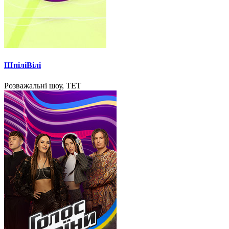
ШпіліВілі
Розважальні шоу, ТЕТ