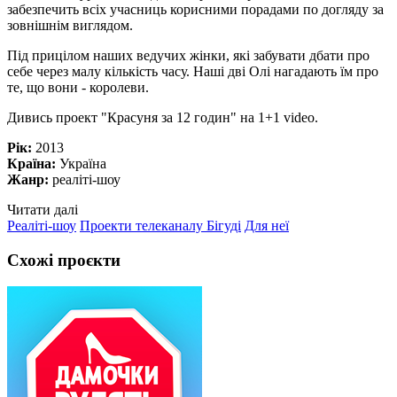
забезпечить всіх учасниць корисними порадами по догляду за
зовнішнім виглядом.
Під прицілом наших ведучих жінки, які забувати дбати про
себе через малу кількість часу. Наші дві Олі нагадають їм про
те, що вони - королеви.
Дивись проект "Красуня за 12 годин" на 1+1 video.
Рік:
2013
Країна:
Україна
Жанр:
реаліті-шоу
Читати далі
Реаліті-шоу
Проекти телеканалу Бігуді
Для неї
Схожі проєкти