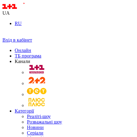
UA
RU
Вхід в кабінет
Онлайн
ТБ програма
Канали
Категорії
Реаліті-шоу
Розважальні шоу
Новини
Серіали