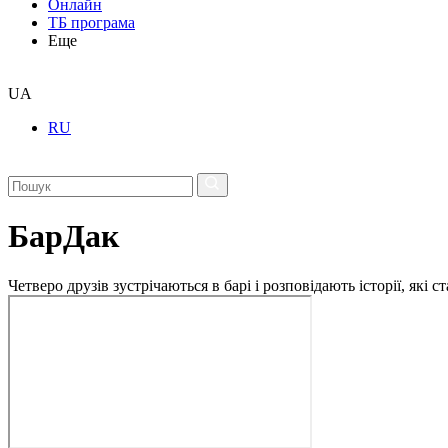
Онлайн
ТБ програма
Еще
UA
RU
БарДак
Четверо друзів зустрічаються в барі і розповідають історії, які 