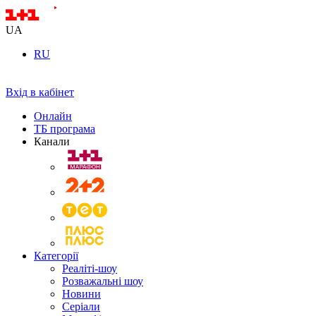
UA
RU
Вхід в кабінет
Онлайн
ТБ програма
Канали
Категорії
Реаліті-шоу
Розважальні шоу
Новини
Серіали