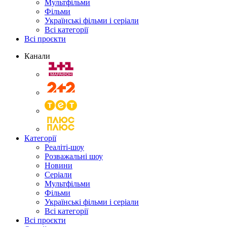
Мультфільми
Фільми
Українські фільми і серіали
Всі категорії
Всі проєкти
Канали
Категорії
Реаліті-шоу
Розважальні шоу
Новини
Серіали
Мультфільми
Фільми
Українські фільми і серіали
Всі категорії
Всі проєкти