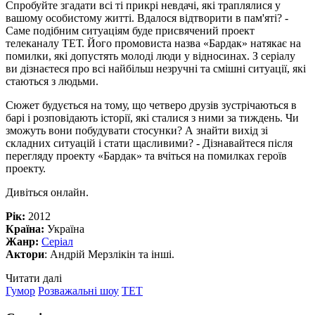
Спробуйте згадати всі ті прикрі невдачі, які траплялися у
вашому особистому житті. Вдалося відтворити в пам'яті? -
Саме подібним ситуаціям буде присвячений проект
телеканалу ТЕТ. Його промовиста назва «Бардак» натякає на
помилки, які допустять молоді люди у відносинах. З серіалу
ви дізнаєтеся про всі найбільш незручні та смішні ситуації, які
стаються з людьми.
Сюжет будується на тому, що четверо друзів зустрічаються в
барі і розповідають історії, які сталися з ними за тиждень. Чи
зможуть вони побудувати стосунки? А знайти вихід зі
складних ситуацій і стати щасливими? - Дізнавайтеся після
перегляду проекту «Бардак» та вчіться на помилках героїв
проекту.
Дивіться онлайн.
Рік:
2012
Країна:
Україна
Жанр:
Серіал
Актори
: Андрій Мерзлікін та інші.
Читати далі
Гумор
Розважальні шоу
ТЕТ