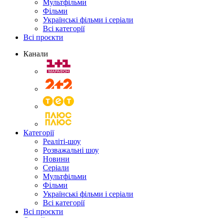
Мультфільми
Фільми
Українські фільми і серіали
Всі категорії
Всі проєкти
Канали
Категорії
Реаліті-шоу
Розважальні шоу
Новини
Серіали
Мультфільми
Фільми
Українські фільми і серіали
Всі категорії
Всі проєкти