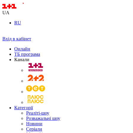
UA
RU
Вхід в кабінет
Онлайн
ТБ програма
Канали
Категорії
Реаліті-шоу
Розважальні шоу
Новини
Серіали