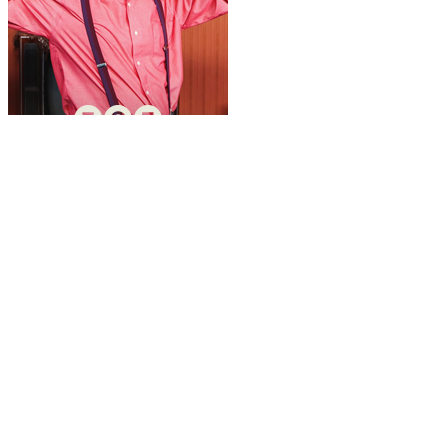
Віталька
Гумор, Розважальні шоу
Про проєкт
Угода
Політика конфіденційності
Правила користуванням сайтом
Рекламодавцям
Ініціатива «Чисте небо»
Блокування реклами