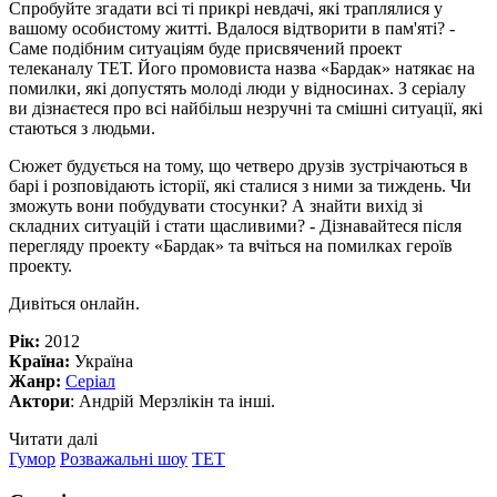
Спробуйте згадати всі ті прикрі невдачі, які траплялися у
вашому особистому житті. Вдалося відтворити в пам'яті? -
Саме подібним ситуаціям буде присвячений проект
телеканалу ТЕТ. Його промовиста назва «Бардак» натякає на
помилки, які допустять молоді люди у відносинах. З серіалу
ви дізнаєтеся про всі найбільш незручні та смішні ситуації, які
стаються з людьми.
Сюжет будується на тому, що четверо друзів зустрічаються в
барі і розповідають історії, які сталися з ними за тиждень. Чи
зможуть вони побудувати стосунки? А знайти вихід зі
складних ситуацій і стати щасливими? - Дізнавайтеся після
перегляду проекту «Бардак» та вчіться на помилках героїв
проекту.
Дивіться онлайн.
Рік:
2012
Країна:
Україна
Жанр:
Серіал
Актори
: Андрій Мерзлікін та інші.
Читати далі
Гумор
Розважальні шоу
ТЕТ