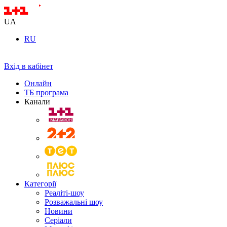
UA
RU
Вхід в кабінет
Онлайн
ТБ програма
Канали
Категорії
Реаліті-шоу
Розважальні шоу
Новини
Серіали