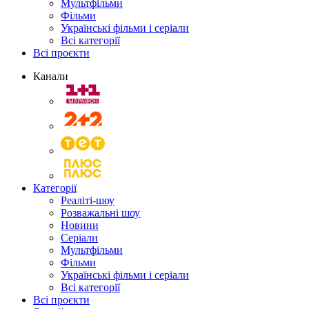
Мультфільми
Фільми
Українські фільми і серіали
Всі категорії
Всі проєкти
Канали
Категорії
Реаліті-шоу
Розважальні шоу
Новини
Серіали
Мультфільми
Фільми
Українські фільми і серіали
Всі категорії
Всі проєкти