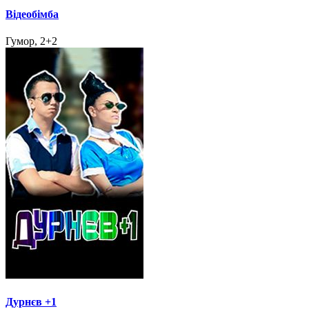
Відеобімба
Гумор, 2+2
Дурнєв +1