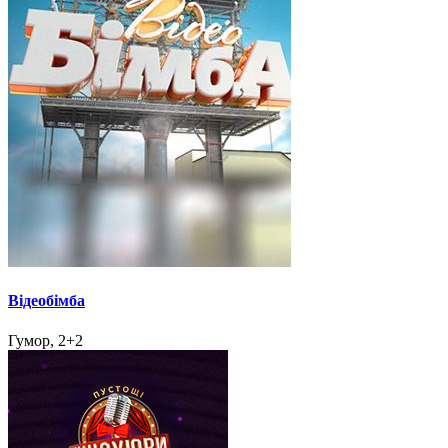
Відеобімба
Гумор, 2+2