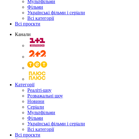
Мультфільми
Фільми
Українські фільми і серіали
Всі категорії
Всі проєкти
Канали
Категорії
Реаліті-шоу
Розважальні шоу
Новини
Серіали
Мультфільми
Фільми
Українські фільми і серіали
Всі категорії
Всі проєкти