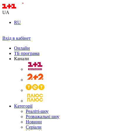
UA
RU
Вхід в кабінет
Онлайн
ТБ програма
Канали
Категорії
Реаліті-шоу
Розважальні шоу
Новини
Серіали