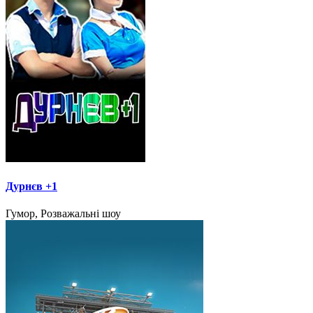
Дурнєв +1
Гумор, Розважальні шоу