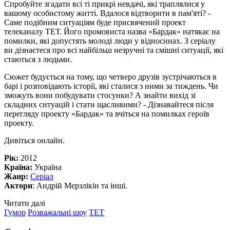
Спробуйте згадати всі ті прикрі невдачі, які траплялися у
вашому особистому житті. Вдалося відтворити в пам'яті? -
Саме подібним ситуаціям буде присвячений проект
телеканалу ТЕТ. Його промовиста назва «Бардак» натякає на
помилки, які допустять молоді люди у відносинах. З серіалу
ви дізнаєтеся про всі найбільш незручні та смішні ситуації, які
стаються з людьми.
Сюжет будується на тому, що четверо друзів зустрічаються в
барі і розповідають історії, які сталися з ними за тиждень. Чи
зможуть вони побудувати стосунки? А знайти вихід зі
складних ситуацій і стати щасливими? - Дізнавайтеся після
перегляду проекту «Бардак» та вчіться на помилках героїв
проекту.
Дивіться онлайн.
Рік:
2012
Країна:
Україна
Жанр:
Серіал
Актори
: Андрій Мерзлікін та інші.
Читати далі
Гумор
Розважальні шоу
ТЕТ