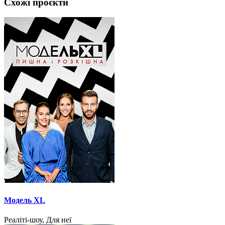
Схожі проєкти
Модель XL
Реаліті-шоу, Для неї