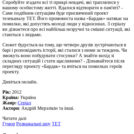
Спробуйте згадати всі ті прикрі невдачі, які траплялися у
вашому особистому житті. Вдалося відтворити в пам'яті? -
Саме подібним ситуаціям буде присвячений проект
телеканалу ТЕТ. Його промовиста назва «Бардак» натякає на
помилки, які допустять молоді люди у відносинах. З серіалу
ви дізнаєтеся про всі найбільш незручні та смішні ситуації, які
стаються з людьми.
Сюжет будується на тому, що четверо друзів зустрічаються в
барі і розповідають історії, які сталися з ними за тиждень. Чи
зможуть вони побудувати стосунки? А знайти вихід зі
складних ситуацій і стати щасливими? - Дізнавайтеся після
перегляду проекту «Бардак» та вчіться на помилках героїв
проекту.
Дивіться онлайн.
Рік:
2012
Країна:
Україна
Жанр:
Серіал
Актори
: Андрій Мерзлікін та інші.
Читати далі
Гумор
Розважальні шоу
ТЕТ