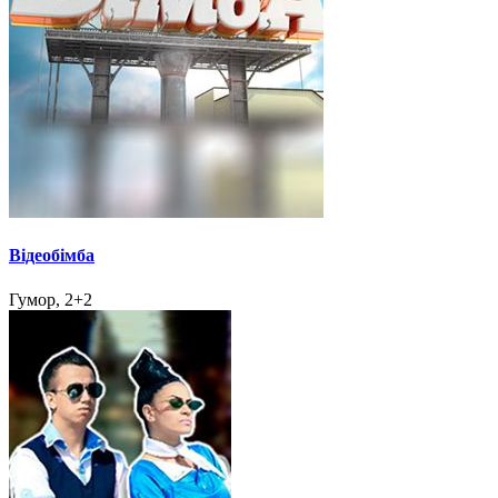
Відеобімба
Гумор, 2+2