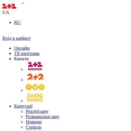
UA
RU
Вхід в кабінет
Онлайн
ТБ програма
Канали
Категорії
Реаліті-шоу
Розважальні шоу
Новини
Серіали