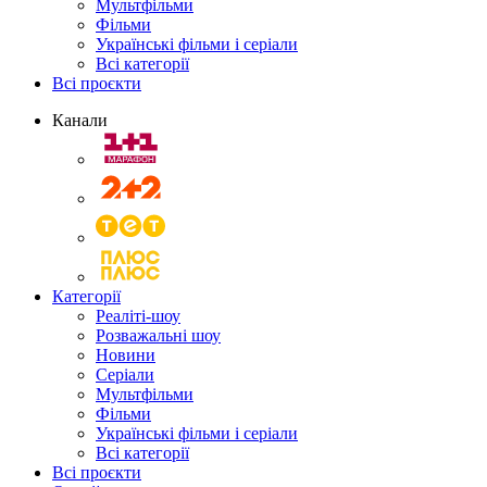
Мультфільми
Фільми
Українські фільми і серіали
Всі категорії
Всі проєкти
Канали
Категорії
Реаліті-шоу
Розважальні шоу
Новини
Серіали
Мультфільми
Фільми
Українські фільми і серіали
Всі категорії
Всі проєкти