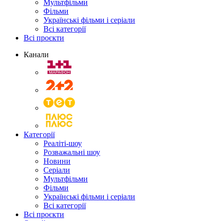
Мультфільми
Фільми
Українські фільми і серіали
Всі категорії
Всі проєкти
Канали
Категорії
Реаліті-шоу
Розважальні шоу
Новини
Серіали
Мультфільми
Фільми
Українські фільми і серіали
Всі категорії
Всі проєкти