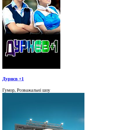
Дурнєв +1
Гумор, Розважальні шоу