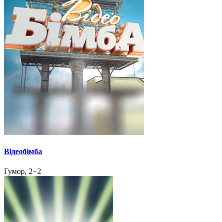
Відеобімба
Гумор, 2+2