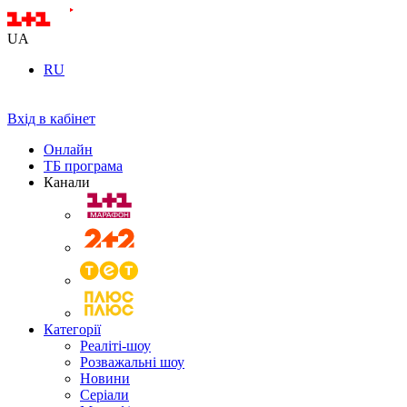
UA
RU
Вхід в кабінет
Онлайн
ТБ програма
Канали
Категорії
Реаліті-шоу
Розважальні шоу
Новини
Серіали