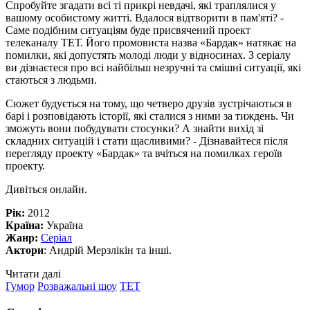
Спробуйте згадати всі ті прикрі невдачі, які траплялися у
вашому особистому житті. Вдалося відтворити в пам'яті? -
Саме подібним ситуаціям буде присвячений проект
телеканалу ТЕТ. Його промовиста назва «Бардак» натякає на
помилки, які допустять молоді люди у відносинах. З серіалу
ви дізнаєтеся про всі найбільш незручні та смішні ситуації, які
стаються з людьми.
Сюжет будується на тому, що четверо друзів зустрічаються в
барі і розповідають історії, які сталися з ними за тиждень. Чи
зможуть вони побудувати стосунки? А знайти вихід зі
складних ситуацій і стати щасливими? - Дізнавайтеся після
перегляду проекту «Бардак» та вчіться на помилках героїв
проекту.
Дивіться онлайн.
Рік:
2012
Країна:
Україна
Жанр:
Серіал
Актори
: Андрій Мерзлікін та інші.
Читати далі
Гумор
Розважальні шоу
ТЕТ