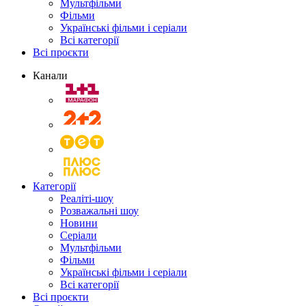
Мультфільми
Фільми
Українські фільми і серіали
Всі категорії
Всі проєкти
Канали
Категорії
Реаліті-шоу
Розважальні шоу
Новини
Серіали
Мультфільми
Фільми
Українські фільми і серіали
Всі категорії
Всі проєкти