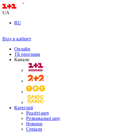
UA
RU
Вхід в кабінет
Онлайн
ТБ програма
Канали
Категорії
Реаліті-шоу
Розважальні шоу
Новини
Серіали