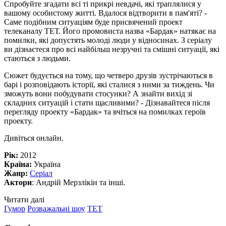
Спробуйте згадати всі ті прикрі невдачі, які траплялися у
вашому особистому житті. Вдалося відтворити в пам'яті? -
Саме подібним ситуаціям буде присвячений проект
телеканалу ТЕТ. Його промовиста назва «Бардак» натякає на
помилки, які допустять молоді люди у відносинах. З серіалу
ви дізнаєтеся про всі найбільш незручні та смішні ситуації, які
стаються з людьми.
Сюжет будується на тому, що четверо друзів зустрічаються в
барі і розповідають історії, які сталися з ними за тиждень. Чи
зможуть вони побудувати стосунки? А знайти вихід зі
складних ситуацій і стати щасливими? - Дізнавайтеся після
перегляду проекту «Бардак» та вчіться на помилках героїв
проекту.
Дивіться онлайн.
Рік:
2012
Країна:
Україна
Жанр:
Серіал
Актори
: Андрій Мерзлікін та інші.
Читати далі
Гумор
Розважальні шоу
ТЕТ