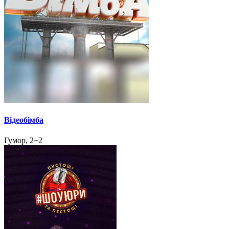
Відеобімба
Гумор, 2+2