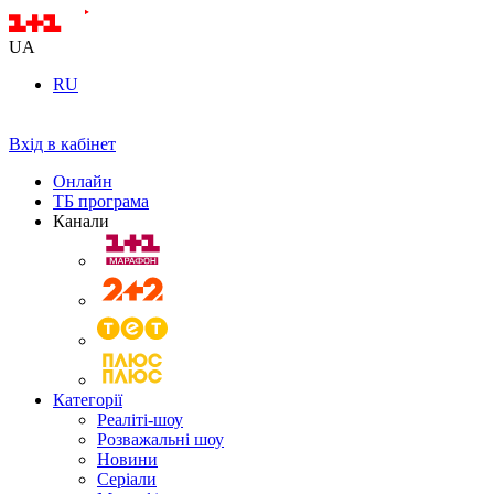
UA
RU
Вхід в кабінет
Онлайн
ТБ програма
Канали
Категорії
Реаліті-шоу
Розважальні шоу
Новини
Серіали