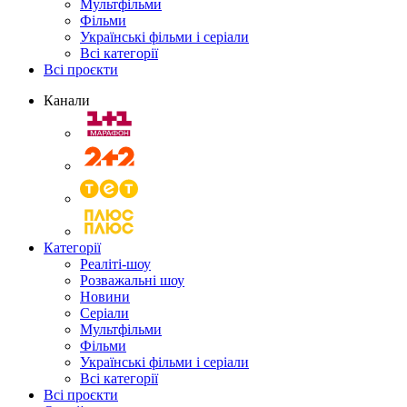
Мультфільми
Фільми
Українські фільми і серіали
Всі категорії
Всі проєкти
Канали
Категорії
Реаліті-шоу
Розважальні шоу
Новини
Серіали
Мультфільми
Фільми
Українські фільми і серіали
Всі категорії
Всі проєкти