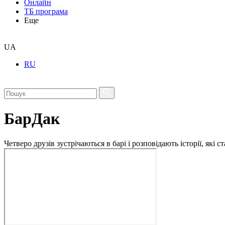
Онлайн
ТБ програма
Еще
UA
RU
БарДак
Четверо друзів зустрічаються в барі і розповідають історії, які 