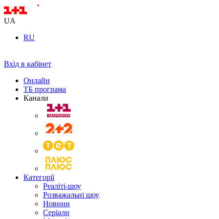
UA
RU
Вхід в кабінет
Онлайн
ТБ програма
Канали
Категорії
Реаліті-шоу
Розважальні шоу
Новини
Серіали