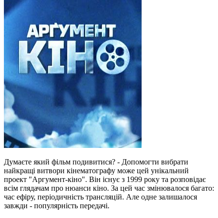
Думаєте який фільм подивитися? - Допомогти вибрати
найкращі витвори кінематографу може цей унікальний
проект "Аргумент-кіно". Він існує з 1999 року та розповідає
всім глядачам про нюанси кіно. За цей час змінювалося багато:
час ефіру, періодичність трансляцій. Але одне залишалося
завжди - популярність передачі.