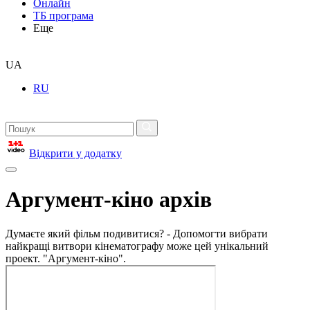
Онлайн
ТБ програма
Еще
UA
RU
Відкрити у додатку
Аргумент-кіно архів
Думаєте який фільм подивитися? - Допомогти вибрати
найкращі витвори кінематографу може цей унікальний
проект. "Аргумент-кіно".