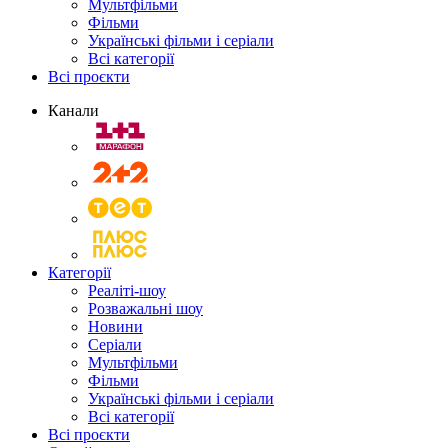
Мультфільми
Фільми
Українські фільми і серіали
Всі категорії
Всі проєкти
Канали
Категорії
Реаліті-шоу
Розважальні шоу
Новини
Серіали
Мультфільми
Фільми
Українські фільми і серіали
Всі категорії
Всі проєкти