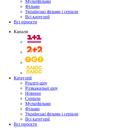
Мультфільми
Фільми
Українські фільми і серіали
Всі категорії
Всі проєкти
Канали
Категорії
Реаліті-шоу
Розважальні шоу
Новини
Серіали
Мультфільми
Фільми
Українські фільми і серіали
Всі категорії
Всі проєкти