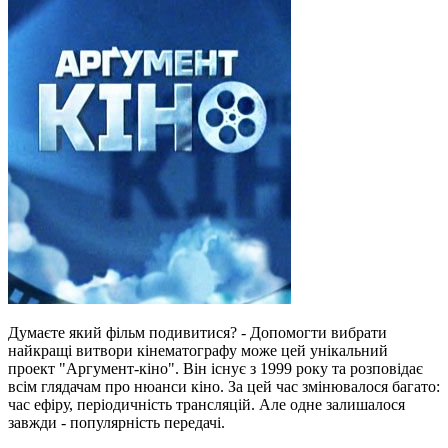
Думаєте який фільм подивитися? - Допомогти вибрати
найкращі витвори кінематографу може цей унікальний
проект "Аргумент-кіно". Він існує з 1999 року та розповідає
всім глядачам про нюанси кіно. За цей час змінювалося багато:
час ефіру, періодичність трансляцій. Але одне залишалося
завжди - популярність передачі.