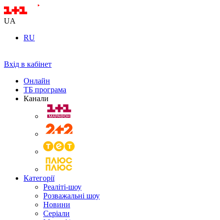
UA
RU
Вхід в кабінет
Онлайн
ТБ програма
Канали
Категорії
Реаліті-шоу
Розважальні шоу
Новини
Серіали