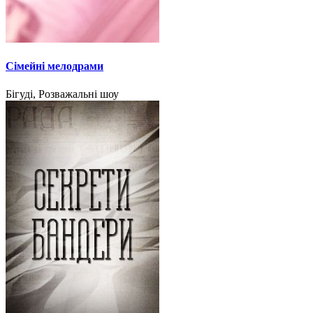
Сімейні мелодрами
Бігуді, Розважальні шоу