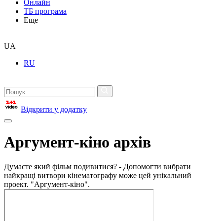
Онлайн
ТБ програма
Еще
UA
RU
Відкрити у додатку
Аргумент-кіно архів
Думаєте який фільм подивитися? - Допомогти вибрати
найкращі витвори кінематографу може цей унікальний
проект. "Аргумент-кіно".