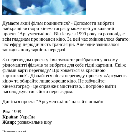
Думаєте який фільм подивитися? - Допомогти вибрати
найкращі витвори кінематографу може цей унікальний
проект "Аргумент-кіно". Він існує з 1999 року та розповідає
всім глядачам про нюанси кіно. За цей час змінювалося багато:
час ефіру, періодичність трансляцій. Але одне залишалося
завжди - популярність передачі.
За переглядом проекту і ви зможете розібратися у всьому
різноманітті фільмів та вибрати для себе гідні картини. Які ж
фільми варті перегляду? Що ховається за красивою
картинкою? - Дізнайтеся після перегляду проекту «Аргумент-
кіно» та обирайте лише хороше кіно. Не забувайте:
кінематограф - це справжнє мистецтво, і потрібно вміти
насолоджуватись його переглядом.
Дивіться проект "Аргумент-кіно" на сайті онлайн.
Рік:
1999
Країна:
Україна
Жанр:
розважальне шоу