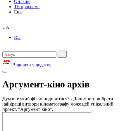
Онлайн
ТБ програма
Еще
UA
RU
Відкрити у додатку
Аргумент-кіно архів
Думаєте який фільм подивитися? - Допомогти вибрати
найкращі витвори кінематографу може цей унікальний
проект. "Аргумент-кіно".