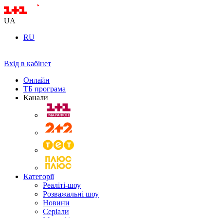
UA
RU
Вхід в кабінет
Онлайн
ТБ програма
Канали
Категорії
Реаліті-шоу
Розважальні шоу
Новини
Серіали