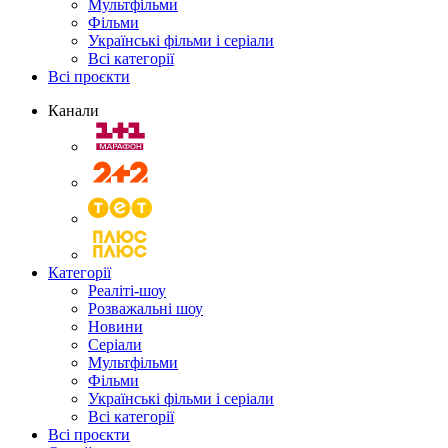
Мультфільми
Фільми
Українські фільми і серіали
Всі категорії
Всі проєкти
Канали
Категорії
Реаліті-шоу
Розважальні шоу
Новини
Серіали
Мультфільми
Фільми
Українські фільми і серіали
Всі категорії
Всі проєкти