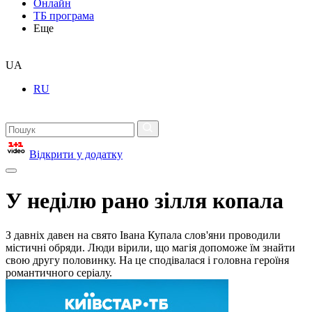
Онлайн
ТБ програма
Еще
UA
RU
Відкрити у додатку
У неділю рано зілля копала
З давніх давен на свято Івана Купала слов'яни проводили
містичні обряди. Люди вірили, що магія допоможе їм знайти
свою другу половинку. На це сподівалася і головна героїня
романтичного серіалу.