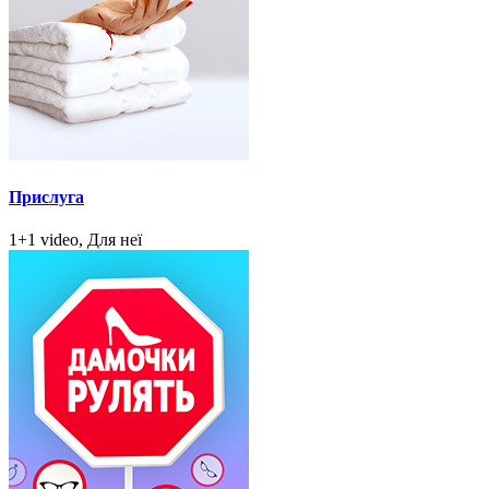
Прислуга
1+1 video, Для неї