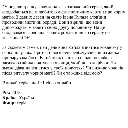
"У неділю зранку зілля копала" - загадковий серіал, який
сподобається всім любителям фантастичних картин про чорну
магію. З давніх давен на свято Івана Купала слов'яни
проводили містичні обряди. Вони вірили, що вони
допоможуть їм знайти свою другу половинку. На це
сподівалася і головна героїня романтичного серіалу на
телеканалі 1+1.
За сюжетом саме в цей день вона хотіла зізнатися коханому у
своїх почуттях. Проте сталося непередбачуване: інша жінка
причарувала його. В той день на нього напав чоловік, а
загадкова жінка врятувала хлопця, який впав до річки. Чи
зможе дівчина зізнатися у своїх почуттях? Чи виживе чоловік
після ритуалу чорної магії? Чи є та жінка відьмою?
Вмикай серіал на 1+1 video онлайн.
Рік:
2018
Країна
: Україна
Жанр:
серіал