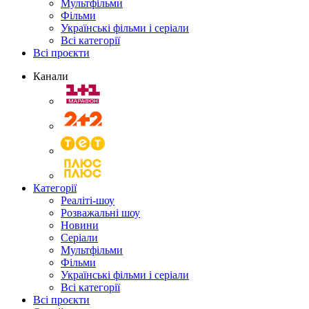
Мультфільми
Фільми
Українські фільми і серіали
Всі категорії
Всі проєкти
Канали
Категорії
Реаліті-шоу
Розважальні шоу
Новини
Серіали
Мультфільми
Фільми
Українські фільми і серіали
Всі категорії
Всі проєкти