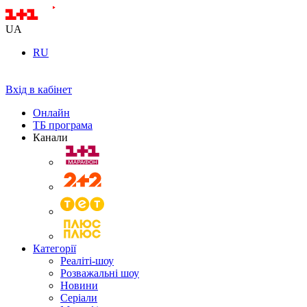
UA
RU
Вхід в кабінет
Онлайн
ТБ програма
Канали
Категорії
Реаліті-шоу
Розважальні шоу
Новини
Серіали