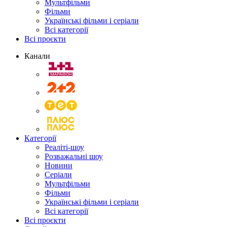
Мультфільми
Фільми
Українські фільми і серіали
Всі категорії
Всі проєкти
Канали
Категорії
Реаліті-шоу
Розважальні шоу
Новини
Серіали
Мультфільми
Фільми
Українські фільми і серіали
Всі категорії
Всі проєкти