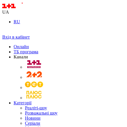
UA
RU
Вхід в кабінет
Онлайн
ТБ програма
Канали
Категорії
Реаліті-шоу
Розважальні шоу
Новини
Серіали