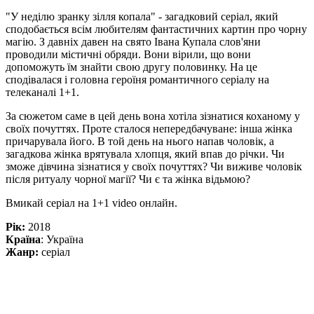
"У неділю зранку зілля копала" - загадковий серіал, який
сподобається всім любителям фантастичних картин про чорну
магію. З давніх давен на свято Івана Купала слов'яни
проводили містичні обряди. Вони вірили, що вони
допоможуть їм знайти свою другу половинку. На це
сподівалася і головна героїня романтичного серіалу на
телеканалі 1+1.
За сюжетом саме в цей день вона хотіла зізнатися коханому у
своїх почуттях. Проте сталося непередбачуване: інша жінка
причарувала його. В той день на нього напав чоловік, а
загадкова жінка врятувала хлопця, який впав до річки. Чи
зможе дівчина зізнатися у своїх почуттях? Чи виживе чоловік
після ритуалу чорної магії? Чи є та жінка відьмою?
Вмикай серіал на 1+1 video онлайн.
Рік:
2018
Країна
: Україна
Жанр:
серіал