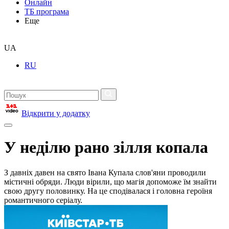
Онлайн
ТБ програма
Еще
UA
RU
Відкрити у додатку
У неділю рано зілля копала
З давніх давен на свято Івана Купала слов'яни проводили
містичні обряди. Люди вірили, що магія допоможе їм знайти
свою другу половинку. На це сподівалася і головна героїня
романтичного серіалу.