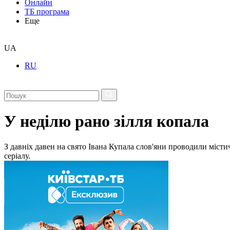
Онлайн
ТБ програма
Еще
UA
RU
У неділю рано зілля копала
З давніх давен на свято Івана Купала слов'яни проводили міст
серіалу.