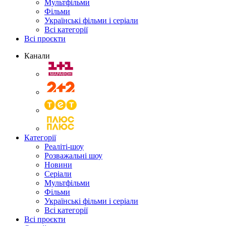
Мультфільми
Фільми
Українські фільми і серіали
Всі категорії
Всі проєкти
Канали
Категорії
Реаліті-шоу
Розважальні шоу
Новини
Серіали
Мультфільми
Фільми
Українські фільми і серіали
Всі категорії
Всі проєкти