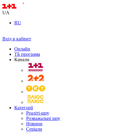
UA
RU
Вхід в кабінет
Онлайн
ТБ програма
Канали
Категорії
Реаліті-шоу
Розважальні шоу
Новини
Серіали