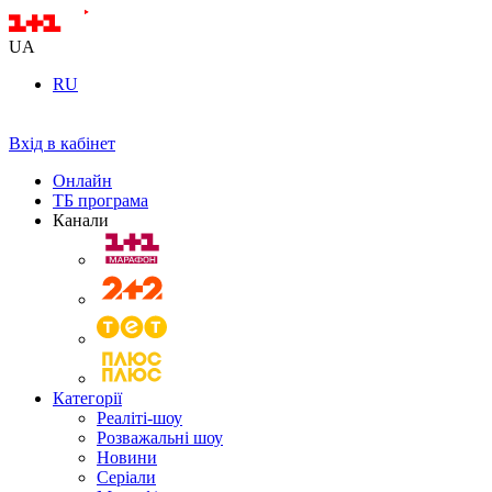
UA
RU
Вхід в кабінет
Онлайн
ТБ програма
Канали
Категорії
Реаліті-шоу
Розважальні шоу
Новини
Серіали