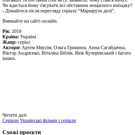
Чи вдасться йому з'ясувати всі обставини нещасного випадку?
- Дізнайтеся після перегляду серіалу “Маршрути долі".
Вмикайте на сайті онлайн.
Рік
: 2018
Країна:
Україна
Жанр:
серіал
Актори:
Артем Мяусім, Ольга Гришина, Анна Сагайдачна,
Віктор Андрієнко, Віталіна Біблів, Яків Кучеревський і багато
інших.
Читати далі
Серіали
Українські фільми і серіали
Схожі проєкти