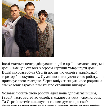
Іноді стається непередбачуване: події в країні ламають людські
долі. Саме це і сталося з героєм картини “Маршрути долі”.
Водій мікроавтобуса Сергій доставляє людей з української
території на окуповану. Сумлінно виконуючи свою роботу, він
приховує свою трагедію. Через вибух загинула його родина, а
сам чоловік втратив пам'ять про страшний випадок.
Чоловік любить свою роботу, адже вона допомагає іншим,
і водій часто зустрічає людей, в кожного з яких - своя історія.
Та Сергій не зміг викинути з голови думки про своїх
близьких та поставив собі мету: виявити, чому стався вибух.