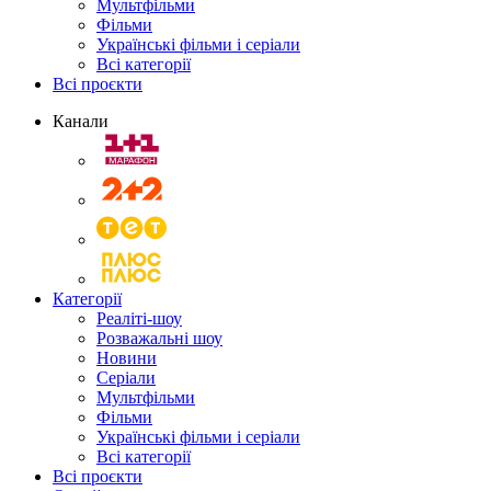
Мультфільми
Фільми
Українські фільми і серіали
Всі категорії
Всі проєкти
Канали
Категорії
Реаліті-шоу
Розважальні шоу
Новини
Серіали
Мультфільми
Фільми
Українські фільми і серіали
Всі категорії
Всі проєкти