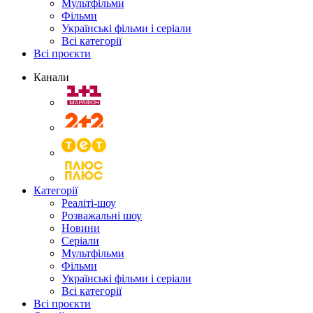
Мультфільми
Фільми
Українські фільми і серіали
Всі категорії
Всі проєкти
Канали
Категорії
Реаліті-шоу
Розважальні шоу
Новини
Серіали
Мультфільми
Фільми
Українські фільми і серіали
Всі категорії
Всі проєкти