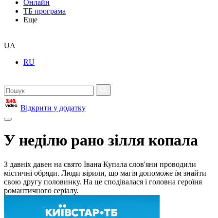
Онлайн
ТБ програма
Еще
UA
RU
Відкрити у додатку
У неділю рано зілля копала
З давніх давен на свято Івана Купала слов'яни проводили
містичні обряди. Люди вірили, що магія допоможе їм знайти
свою другу половинку. На це сподівалася і головна героїня
романтичного серіалу.