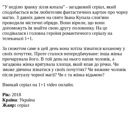
"У неділю зранку зілля копала" - загадковий серіал, який
сподобається всім любителям фантастичних картин про чорну
магію. З давніх давен на свято Івана Купала слов'яни
проводили містичні обряди. Вони вірили, що вони
допоможуть їм знайти свою другу половинку. На це
сподівалася і головна героїня романтичного серіалу на
телеканалі 1+1.
За сюжетом саме в цей день вона хотіла зізнатися коханому у
своїх почуттях. Проте сталося непередбачуване: інша жінка
причарувала його. В той день на нього напав чоловік, а
загадкова жінка врятувала хлопця, який впав до річки. Чи
зможе дівчина зізнатися у своїх почуттях? Чи виживе чоловік
після ритуалу чорної магії? Чи є та жінка відьмою?
Вмикай серіал на 1+1 video онлайн.
Рік:
2018
Країна
: Україна
Жанр:
серіал