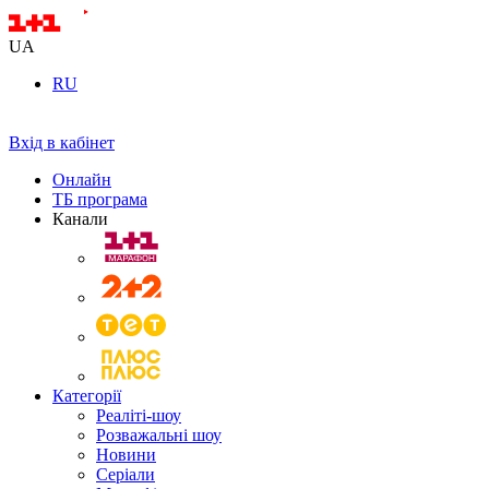
UA
RU
Вхід в кабінет
Онлайн
ТБ програма
Канали
Категорії
Реаліті-шоу
Розважальні шоу
Новини
Серіали