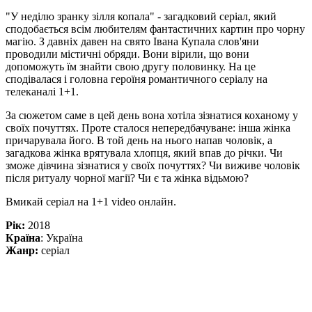
"У неділю зранку зілля копала" - загадковий серіал, який
сподобається всім любителям фантастичних картин про чорну
магію. З давніх давен на свято Івана Купала слов'яни
проводили містичні обряди. Вони вірили, що вони
допоможуть їм знайти свою другу половинку. На це
сподівалася і головна героїня романтичного серіалу на
телеканалі 1+1.
За сюжетом саме в цей день вона хотіла зізнатися коханому у
своїх почуттях. Проте сталося непередбачуване: інша жінка
причарувала його. В той день на нього напав чоловік, а
загадкова жінка врятувала хлопця, який впав до річки. Чи
зможе дівчина зізнатися у своїх почуттях? Чи виживе чоловік
після ритуалу чорної магії? Чи є та жінка відьмою?
Вмикай серіал на 1+1 video онлайн.
Рік:
2018
Країна
: Україна
Жанр:
серіал