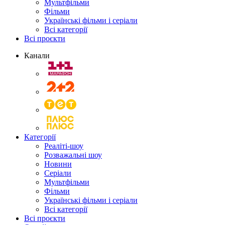
Мультфільми
Фільми
Українські фільми і серіали
Всі категорії
Всі проєкти
Канали
Категорії
Реаліті-шоу
Розважальні шоу
Новини
Серіали
Мультфільми
Фільми
Українські фільми і серіали
Всі категорії
Всі проєкти