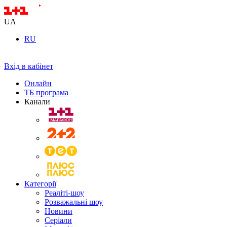
UA
RU
Вхід в кабінет
Онлайн
ТБ програма
Канали
Категорії
Реаліті-шоу
Розважальні шоу
Новини
Серіали