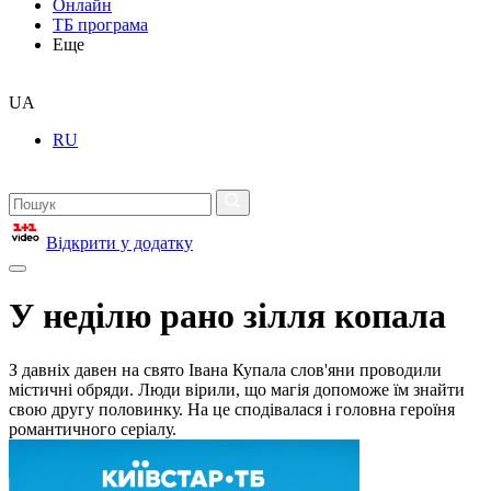
Онлайн
ТБ програма
Еще
UA
RU
Відкрити у додатку
У неділю рано зілля копала
З давніх давен на свято Івана Купала слов'яни проводили
містичні обряди. Люди вірили, що магія допоможе їм знайти
свою другу половинку. На це сподівалася і головна героїня
романтичного серіалу.