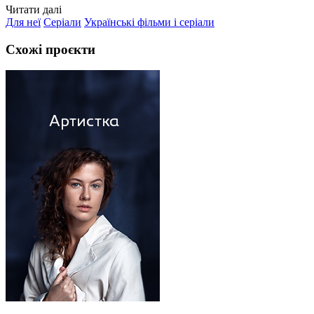
Читати далі
Для неї
Серіали
Українські фільми і серіали
Схожі проєкти