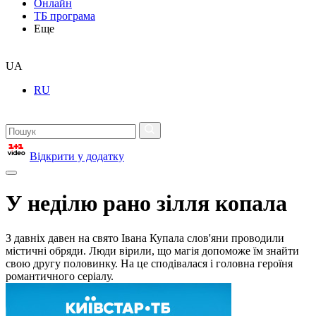
Онлайн
ТБ програма
Еще
UA
RU
Відкрити у додатку
У неділю рано зілля копала
З давніх давен на свято Івана Купала слов'яни проводили
містичні обряди. Люди вірили, що магія допоможе їм знайти
свою другу половинку. На це сподівалася і головна героїня
романтичного серіалу.