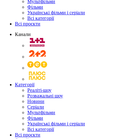
Мультфільми
Фільми
Українські фільми і серіали
Всі категорії
Всі проєкти
Канали
Категорії
Реаліті-шоу
Розважальні шоу
Новини
Серіали
Мультфільми
Фільми
Українські фільми і серіали
Всі категорії
Всі проєкти