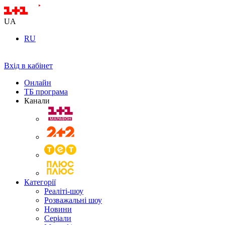
UA
RU
Вхід в кабінет
Онлайн
ТБ програма
Канали
Категорії
Реаліті-шоу
Розважальні шоу
Новини
Серіали