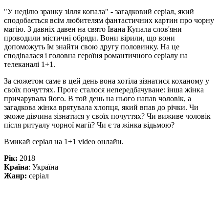
"У неділю зранку зілля копала" - загадковий серіал, який
сподобається всім любителям фантастичних картин про чорну
магію. З давніх давен на свято Івана Купала слов'яни
проводили містичні обряди. Вони вірили, що вони
допоможуть їм знайти свою другу половинку. На це
сподівалася і головна героїня романтичного серіалу на
телеканалі 1+1.
За сюжетом саме в цей день вона хотіла зізнатися коханому у
своїх почуттях. Проте сталося непередбачуване: інша жінка
причарувала його. В той день на нього напав чоловік, а
загадкова жінка врятувала хлопця, який впав до річки. Чи
зможе дівчина зізнатися у своїх почуттях? Чи виживе чоловік
після ритуалу чорної магії? Чи є та жінка відьмою?
Вмикай серіал на 1+1 video онлайн.
Рік:
2018
Країна
: Україна
Жанр:
серіал