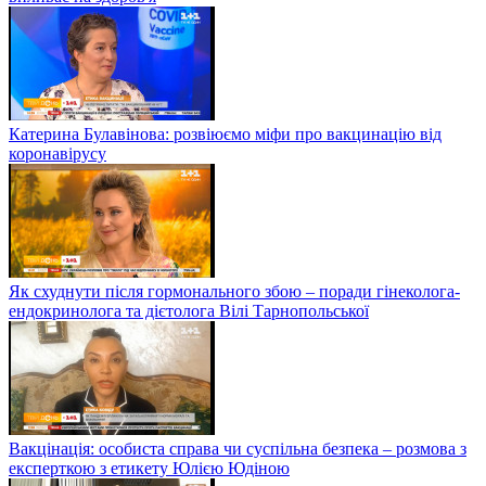
Катерина Булавінова: розвіюємо міфи про вакцинацію від
коронавірусу
Як схуднути після гормонального збою – поради гінеколога-
ендокринолога та дієтолога Вілі Тарнопольської
Вакцінація: особиста справа чи суспільна безпека – розмова з
експерткою з етикету Юлією Юдіною