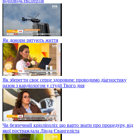
відповідь експертів
Як донори рятують життя
Як зберегти своє серце здоровим: проводимо діагностику
разом з кардіологом у студії Твого дня
Чи безпечний кріоліполіз: що варто знати про процедуру, від
якої постраждала Лінда Євангеліста