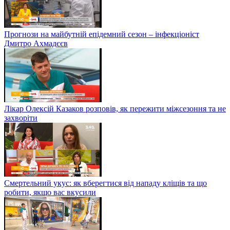
Прогнози на майбутній епідемний сезон – інфекціоніст
Дмитро Ахмадєєв
Лікар Олексій Казаков розповів, як пережити міжсезоння та не
захворіти
Смертельний укус: як вберегтися від нападу кліщів та що
робити, якщо вас вкусили