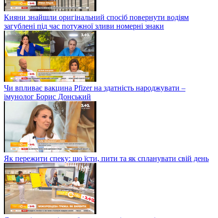
Кияни знайшли оригінальний спосіб повернути водіям
загублені під час потужної зливи номерні знаки
Чи впливає вакцина Pfizer на здатність народжувати –
імунолог Борис Донський
Як пережити спеку: що їсти, пити та як спланувати свій день