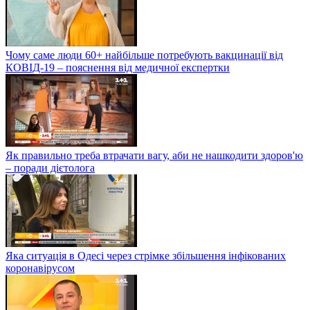
Чому саме люди 60+ найбільше потребують вакцинації від
КОВІД-19 – пояснення від медичної експертки
Як правильно треба втрачати вагу, аби не нашкодити здоров'ю
– поради дієтолога
Яка ситуація в Одесі через стрімке збільшення інфікованих
коронавірусом