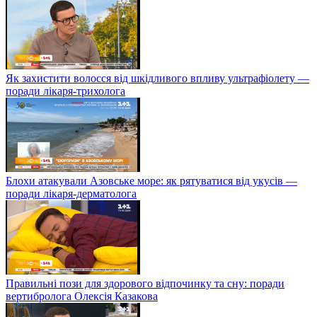
Як захистити волосся від шкідливого впливу ультрафіолету —
поради лікаря-трихолога
Блохи атакували Азовське море: як рятуватися від укусів —
поради лікаря-дерматолога
Правильні пози для здорового відпочинку та сну: поради
вертибролога Олексія Казакова