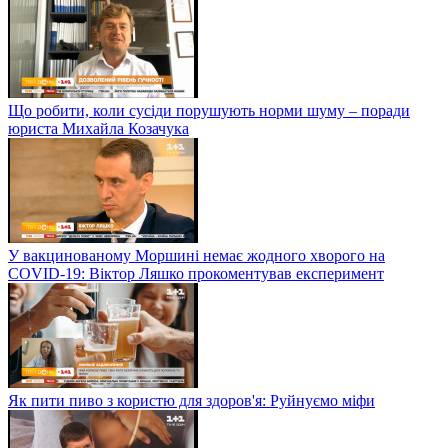
Що робити, коли сусіди порушують норми шуму – поради
юриста Михайла Козачука
У вакцинованому Моршині немає жодного хворого на
COVID-19: Віктор Ляшко прокоментував експеримент
Як пити пиво з користю для здоров'я: Руйнуємо міфи