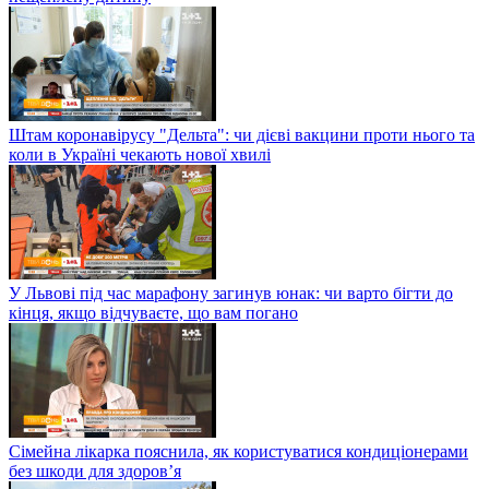
Штам коронавірусу "Дельта": чи дієві вакцини проти нього та
коли в Україні чекають нової хвилі
У Львові під час марафону загинув юнак: чи варто бігти до
кінця, якщо відчуваєте, що вам погано
Сімейна лікарка пояснила, як користуватися кондиціонерами
без шкоди для здоров’я