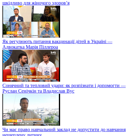
шкідливо для жіночого здоров’я
Як регулюють питання вакцинації дітей в Україні —
Адвокатка Марія Піллероа
Сонячний та тепловий удари: як розпізнати і допомогти —
Руслан Сенічкін та Владислав Вус
Чи має право навчальний заклад не допустити до навчання
нещеплену дитину