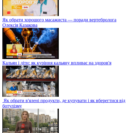
Як обрати хорошого масажиста — поради вертебролога
Олексія Казакова
Кальян і діти: як куріння кальяну впливає на здоров'я
Як обрати в'ялені продукти, де купувати і як вберегтися від
ботулізму