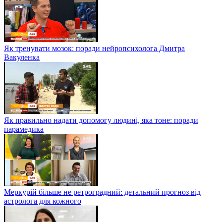
Як тренувати мозок: поради нейропсихолога Дмитра
Вакуленка
Як правильно надати допомогу людині, яка тоне: поради
парамедика
Меркурій більше не ретроградний: детальний прогноз від
астролога для кожного