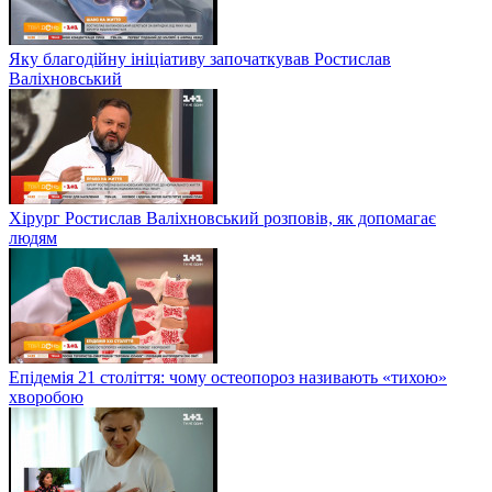
Яку благодійну ініціативу започаткував Ростислав
Валіхновський
Хірург Ростислав Валіхновський розповів, як допомагає
людям
Епідемія 21 століття: чому остеопороз називають «тихою»
хворобою