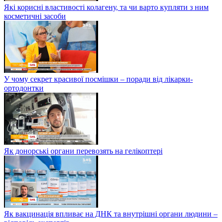
Які корисні властивості колагену, та чи варто купляти з ним
косметичні засоби
У чому секрет красивої посмішки – поради від лікарки-
ортодонтки
Як донорські органи перевозять на гелікоптері
Як вакцинація впливає на ДНК та внутрішні органи людини –