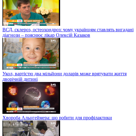
ВСД, склероз, остеохондроз: чому українцям ставлять вигадані
діагнози – пояснює лікар Олексій Казаков
Укол, вартістю два мільйони доларів може врятувати життя
дворічній дитині
Хвороба Альцгеймера: що робити для профілактики