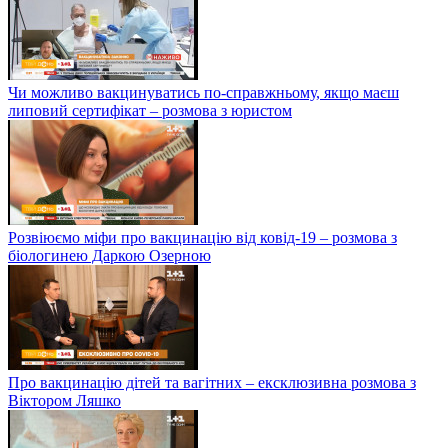
Чи можливо вакцинуватись по-справжньому, якщо маєш
липовий сертифікат – розмова з юристом
Розвіюємо міфи про вакцинацію від ковід-19 – розмова з
біологинею Даркою Озерною
Про вакцинацію дітей та вагітних – ексклюзивна розмова з
Віктором Ляшко