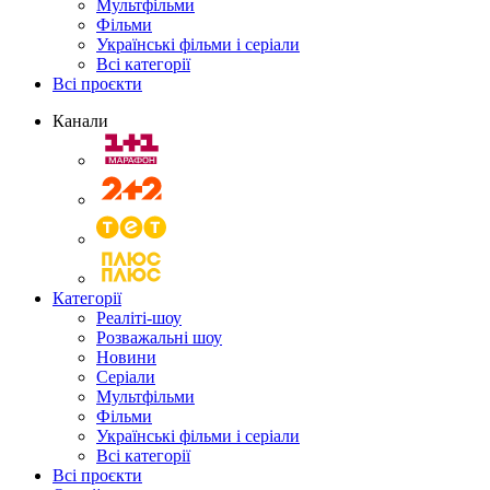
Мультфільми
Фільми
Українські фільми і серіали
Всі категорії
Всі проєкти
Канали
Категорії
Реаліті-шоу
Розважальні шоу
Новини
Серіали
Мультфільми
Фільми
Українські фільми і серіали
Всі категорії
Всі проєкти