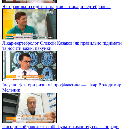
Як правильно сидіти за партою – поради вертебролога
Лікар-вертебролог Олексій Казаков: як правильно піднімати
та носити важкі пакунки
Інсульт: фактори ризику і профілактика — лікар Володимир
Мельник
Погодні гойдалки: як стабілізувати самопочуття — поради