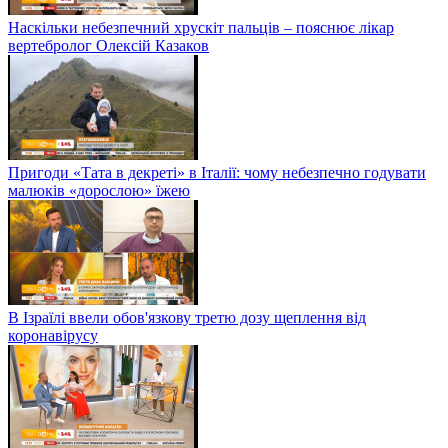
Наскільки небезпечний хрускіт пальців – пояснює лікар
вертебролог Олексій Казаков
Пригоди «Тата в декреті» в Італії: чому небезпечно годувати
малюків «дорослою» їжею
В Ізраїлі ввели обов'язкову третю дозу щеплення від
коронавірусу