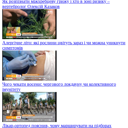
Як розпізнати міжхребцеву грижу і хто в зоні ризику –
вертебролог Олексій Казаков
Алергічне літо: які рослини цвітуть зараз і чи можна уникнути
симптомів
Чого чекати восени: чергового локдауну чи колективного
імунітету
Лікар-ортопед пояснив, чому марширувати на підборах