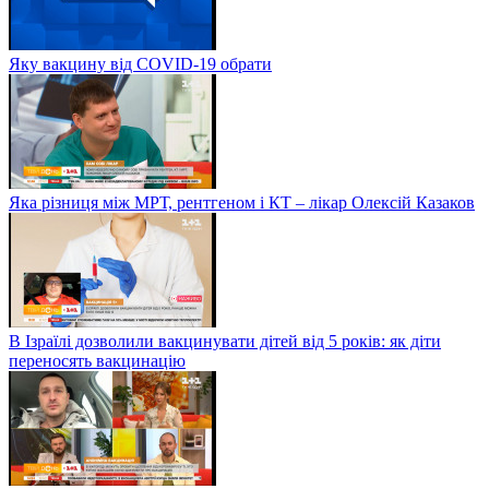
Яку вакцину від COVID-19 обрати
Яка різниця між МРТ, рентгеном і КТ – лікар Олексій Казаков
В Ізраїлі дозволили вакцинувати дітей від 5 років: як діти
переносять вакцинацію