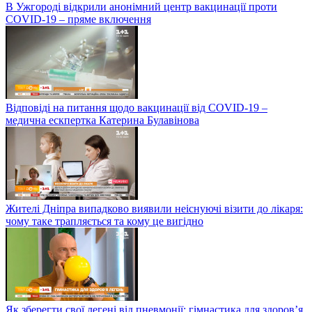
В Ужгороді відкрили анонімний центр вакцинації проти
COVID-19 – пряме включення
Відповіді на питання щодо вакцинації від COVID-19 –
медична ескпертка Катерина Булавінова
Жителі Дніпра випадково виявили неіснуючі візити до лікаря:
чому таке трапляється та кому це вигідно
Як зберегти свої легені від пневмонії: гімнастика для здоров’я