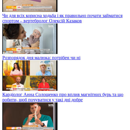
Чи для всіх корисна ходьба і як правильно почати займатися
спортом – вертебролог Олексій Казаков
Розпорядок дня малюка: потрібен чи ні
Кардіолог Анна Солощенко про вплив магнітних бурь та що
робити, щоб почуватися у такі дні добре