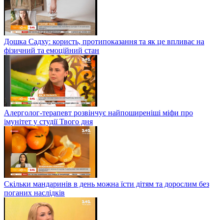
Дошка Садху: користь, протипоказання та як це впливає на
фізичний та емоційний стан
Алерголог-терапевт розвінчує найпоширеніші міфи про
імунітет у студії Твого дня
Скільки мандаринів в день можна їсти дітям та дорослим без
поганих наслідків