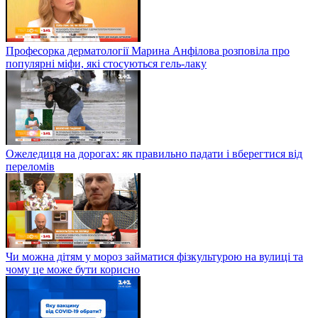
Професорка дерматології Марина Анфілова розповіла про
популярні міфи, які стосуються гель-лаку
Ожеледиця на дорогах: як правильно падати і вберегтися від
переломів
Чи можна дітям у мороз займатися фізкультурою на вулиці та
чому це може бути корисно