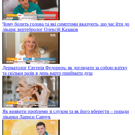
Чому болить голова та які симптоми вказують, що час йти до
лікаря: вертебролог Олексій Казаков
Дерматолог Євгенія Федорець: як доглядати за собою влітку
та скільки разів в день варто приймати душ
Як виявити проблеми зі слухом та як його вберегти – поради
лікарки Лариси Савчук