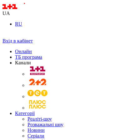
UA
RU
Вхід в кабінет
Онлайн
ТБ програма
Канали
Категорії
Реаліті-шоу
Розважальні шоу
Новини
Серіали