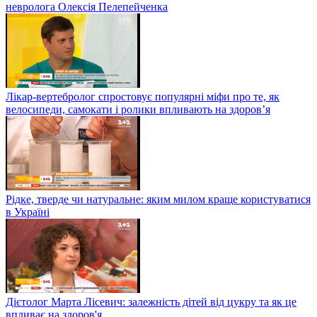
невролога Олексія Пелепейченка
Лікар-вертебролог спростовує популярні міфи про те, як
велосипеди, самокати і ролики впливають на здоров’я
Рідке, тверде чи натуральне: яким милом краще користуватися
в Україні
Дієтолог Марта Лісевич: залежність дітей від цукру та як це
впливає на здоров'я