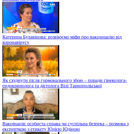
Катерина Булавінова: розвіюємо міфи про вакцинацію від
коронавірусу
Як схуднути після гормонального збою – поради гінеколога-
ендокринолога та дієтолога Вілі Тарнопольської
Вакцінація: особиста справа чи суспільна безпека – розмова з
експерткою з етикету Юлією Юдіною