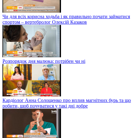
Чи для всіх корисна ходьба і як правильно почати займатися
спортом – вертебролог Олексій Казаков
Розпорядок дня малюка: потрібен чи ні
Кардіолог Анна Солощенко про вплив магнітних бурь та що
робити, щоб почуватися у такі дні добре