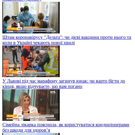
Штам коронавірусу "Дельта": чи дієві вакцини проти нього та
коли в Україні чекають нової хвилі
У Львові під час марафону загинув юнак: чи варто бігти до
кінця, якщо відчуваєте, що вам погано
Сімейна лікарка пояснила, як користуватися кондиціонерами
без шкоди для здоров’я