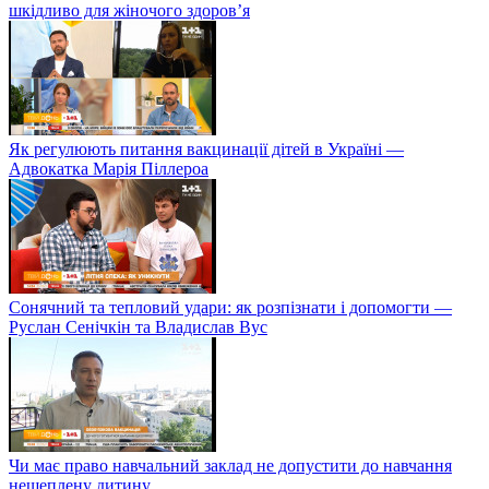
шкідливо для жіночого здоров’я
Як регулюють питання вакцинації дітей в Україні —
Адвокатка Марія Піллероа
Сонячний та тепловий удари: як розпізнати і допомогти —
Руслан Сенічкін та Владислав Вус
Чи має право навчальний заклад не допустити до навчання
нещеплену дитину