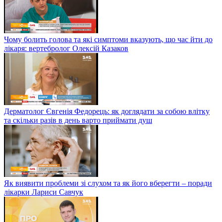
Чому болить голова та які симптоми вказують, що час йти до
лікаря: вертебролог Олексій Казаков
Дерматолог Євгенія Федорець: як доглядати за собою влітку
та скільки разів в день варто приймати душ
Як виявити проблеми зі слухом та як його вберегти – поради
лікарки Лариси Савчук