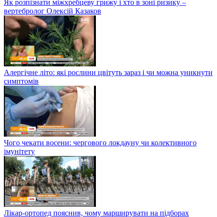
Як розпізнати міжхребцеву грижу і хто в зоні ризику –
вертебролог Олексій Казаков
Алергічне літо: які рослини цвітуть зараз і чи можна уникнути
симптомів
Чого чекати восени: чергового локдауну чи колективного
імунітету
Лікар-ортопед пояснив, чому марширувати на підборах