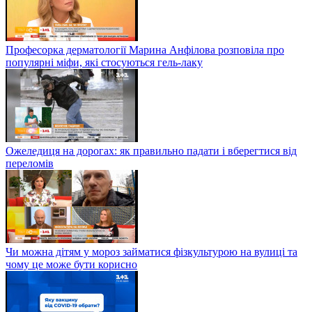
Професорка дерматології Марина Анфілова розповіла про
популярні міфи, які стосуються гель-лаку
Ожеледиця на дорогах: як правильно падати і вберегтися від
переломів
Чи можна дітям у мороз займатися фізкультурою на вулиці та
чому це може бути корисно