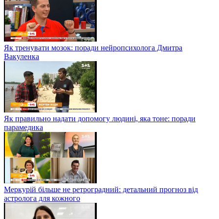
Як тренувати мозок: поради нейропсихолога Дмитра
Вакуленка
Як правильно надати допомогу людині, яка тоне: поради
парамедика
Меркурій більше не ретроградний: детальний прогноз від
астролога для кожного