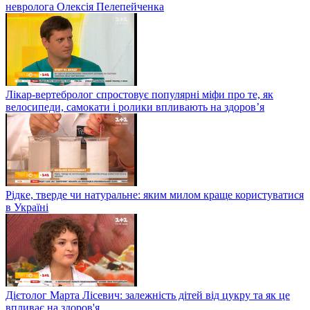
невролога Олексія Пелепейченка
Лікар-вертебролог спростовує популярні міфи про те, як
велосипеди, самокати і ролики впливають на здоров’я
Рідке, тверде чи натуральне: яким милом краще користуватися
в Україні
Дієтолог Марта Лісевич: залежність дітей від цукру та як це
впливає на здоров'я