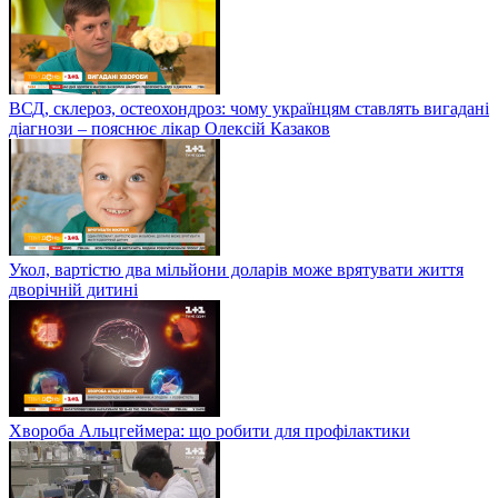
ВСД, склероз, остеохондроз: чому українцям ставлять вигадані
діагнози – пояснює лікар Олексій Казаков
Укол, вартістю два мільйони доларів може врятувати життя
дворічній дитині
Хвороба Альцгеймера: що робити для профілактики