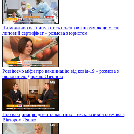
Чи можливо вакцинуватись по-справжньому, якщо маєш
липовий сертифікат – розмова з юристом
Розвіюємо міфи про вакцинацію від ковід-19 – розмова з
біологинею Даркою Озерною
Про вакцинацію дітей та вагітних – ексклюзивна розмова з
Віктором Ляшко