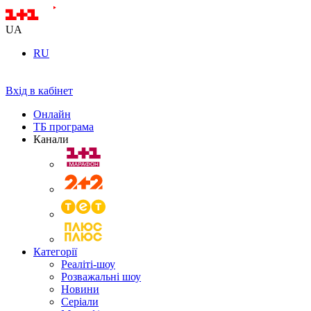
UA
RU
Вхід в кабінет
Онлайн
ТБ програма
Канали
Категорії
Реаліті-шоу
Розважальні шоу
Новини
Серіали