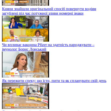
Кияни знайшли оригінальний спосіб повернути водіям
загублені під час потужної зливи номерні знаки
Чи впливає вакцина Pfizer на здатність народжувати –
імунолог Борис Донський
Як пережити спеку: що їсти, пити та як спланувати свій день