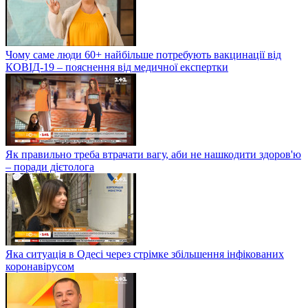
Чому саме люди 60+ найбільше потребують вакцинації від
КОВІД-19 – пояснення від медичної експертки
Як правильно треба втрачати вагу, аби не нашкодити здоров'ю
– поради дієтолога
Яка ситуація в Одесі через стрімке збільшення інфікованих
коронавірусом