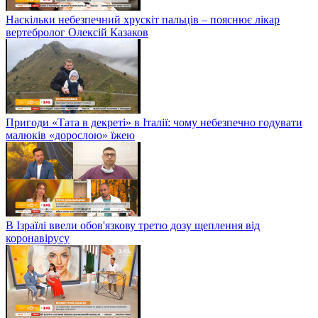
Наскільки небезпечний хрускіт пальців – пояснює лікар
вертебролог Олексій Казаков
Пригоди «Тата в декреті» в Італії: чому небезпечно годувати
малюків «дорослою» їжею
В Ізраїлі ввели обов'язкову третю дозу щеплення від
коронавірусу