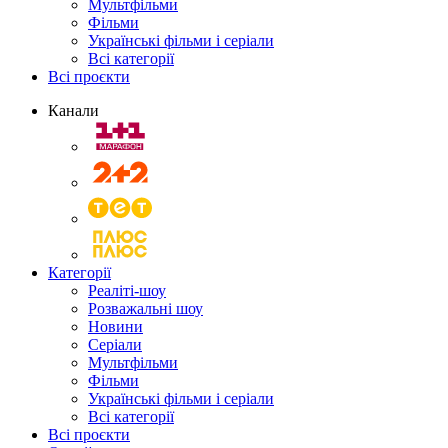
Мультфільми
Фільми
Українські фільми і серіали
Всі категорії
Всі проєкти
Канали
Категорії
Реаліті-шоу
Розважальні шоу
Новини
Серіали
Мультфільми
Фільми
Українські фільми і серіали
Всі категорії
Всі проєкти