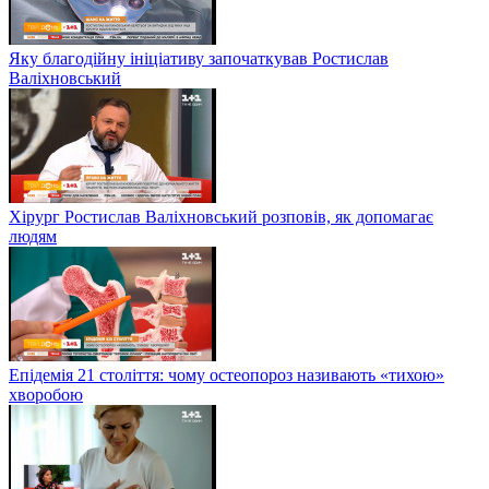
Яку благодійну ініціативу започаткував Ростислав
Валіхновський
Хірург Ростислав Валіхновський розповів, як допомагає
людям
Епідемія 21 століття: чому остеопороз називають «тихою»
хворобою