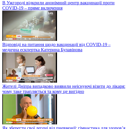
В Ужгороді відкрили анонімний центр вакцинації проти
COVID-19 – пряме включення
Відповіді на питання щодо вакцинації від COVID-19 –
медична ескпертка Катерина Булавінова
Жителі Дніпра випадково виявили неіснуючі візити до лікаря:
чому таке трапляється та кому це вигідно
Як зберегти свої легені від пневмонії: гімнастика для здоров’я