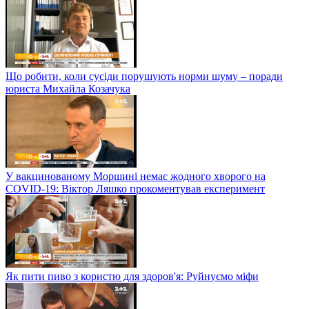
Що робити, коли сусіди порушують норми шуму – поради
юриста Михайла Козачука
У вакцинованому Моршині немає жодного хворого на
COVID-19: Віктор Ляшко прокоментував експеримент
Як пити пиво з користю для здоров'я: Руйнуємо міфи