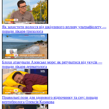
Як захистити волосся від шкідливого впливу ультрафіолету —
поради лікаря-трихолога
Блохи атакували Азовське море: як рятуватися від укусів —
поради лікаря-дерматолога
Правильні пози для здорового відпочинку та сну: поради
вертибролога Олексія Казакова