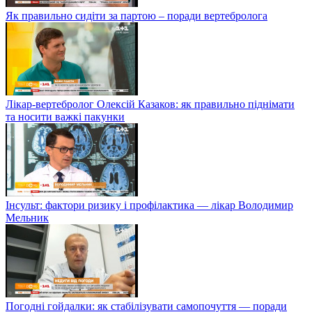
Як правильно сидіти за партою – поради вертебролога
Лікар-вертебролог Олексій Казаков: як правильно піднімати
та носити важкі пакунки
Інсульт: фактори ризику і профілактика — лікар Володимир
Мельник
Погодні гойдалки: як стабілізувати самопочуття — поради