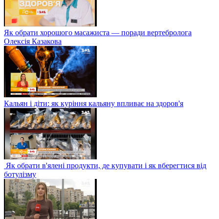
Як обрати хорошого масажиста — поради вертебролога
Олексія Казакова
Кальян і діти: як куріння кальяну впливає на здоров'я
Як обрати в'ялені продукти, де купувати і як вберегтися від
ботулізму