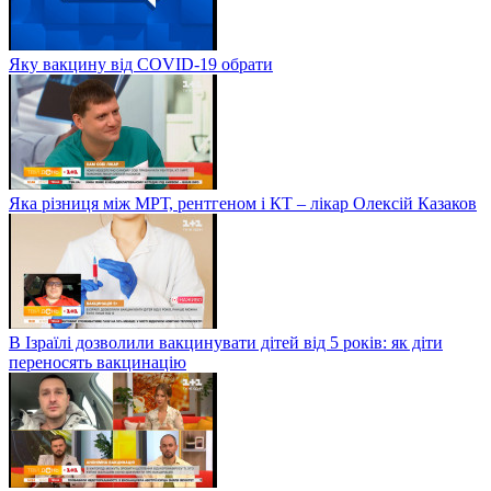
Яку вакцину від COVID-19 обрати
Яка різниця між МРТ, рентгеном і КТ – лікар Олексій Казаков
В Ізраїлі дозволили вакцинувати дітей від 5 років: як діти
переносять вакцинацію