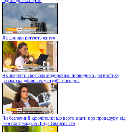
відповідь експертів
Як донори рятують життя
Як зберегти своє серце здоровим: проводимо діагностику
разом з кардіологом у студії Твого дня
Чи безпечний кріоліполіз: що варто знати про процедуру, від
якої постраждала Лінда Євангеліста