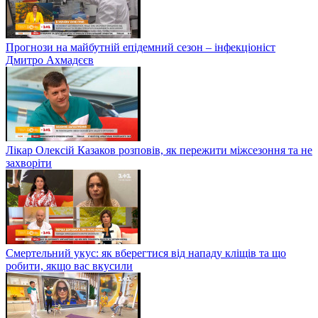
Прогнози на майбутній епідемний сезон – інфекціоніст
Дмитро Ахмадєєв
Лікар Олексій Казаков розповів, як пережити міжсезоння та не
захворіти
Смертельний укус: як вберегтися від нападу кліщів та що
робити, якщо вас вкусили