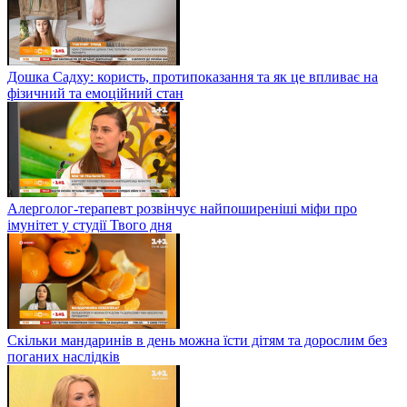
Дошка Садху: користь, протипоказання та як це впливає на
фізичний та емоційний стан
Алерголог-терапевт розвінчує найпоширеніші міфи про
імунітет у студії Твого дня
Скільки мандаринів в день можна їсти дітям та дорослим без
поганих наслідків