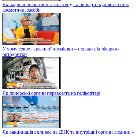
Які корисні властивості колагену, та чи варто купляти з ним
косметичні засоби
У чому секрет красивої посмішки – поради від лікарки-
ортодонтки
Як донорські органи перевозять на гелікоптері
Як вакцинація впливає на ДНК та внутрішні органи людини –