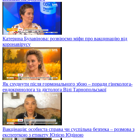
Катерина Булавінова: розвіюємо міфи про вакцинацію від
коронавірусу
Як схуднути після гормонального збою – поради гінеколога-
ендокринолога та дієтолога Вілі Тарнопольської
Вакцінація: особиста справа чи суспільна безпека – розмова з
експерткою з етикету Юлією Юдіною