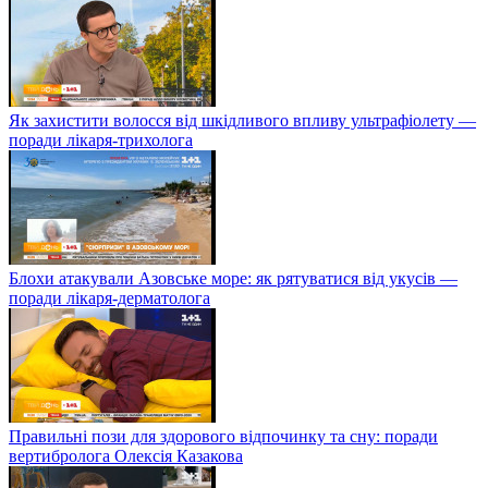
Як захистити волосся від шкідливого впливу ультрафіолету —
поради лікаря-трихолога
Блохи атакували Азовське море: як рятуватися від укусів —
поради лікаря-дерматолога
Правильні пози для здорового відпочинку та сну: поради
вертибролога Олексія Казакова