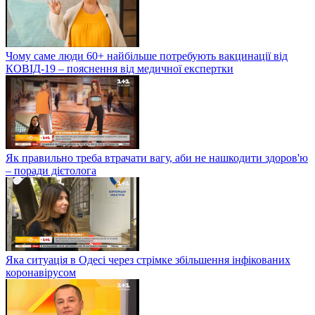
Чому саме люди 60+ найбільше потребують вакцинації від
КОВІД-19 – пояснення від медичної експертки
Як правильно треба втрачати вагу, аби не нашкодити здоров'ю
– поради дієтолога
Яка ситуація в Одесі через стрімке збільшення інфікованих
коронавірусом