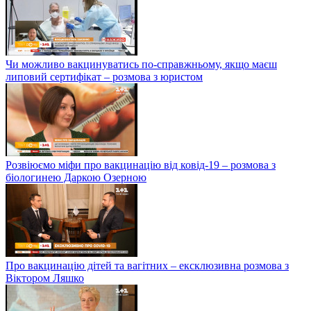
Чи можливо вакцинуватись по-справжньому, якщо маєш
липовий сертифікат – розмова з юристом
Розвіюємо міфи про вакцинацію від ковід-19 – розмова з
біологинею Даркою Озерною
Про вакцинацію дітей та вагітних – ексклюзивна розмова з
Віктором Ляшко