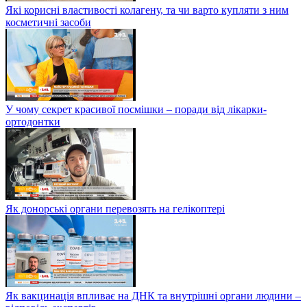
Які корисні властивості колагену, та чи варто купляти з ним
косметичні засоби
У чому секрет красивої посмішки – поради від лікарки-
ортодонтки
Як донорські органи перевозять на гелікоптері
Як вакцинація впливає на ДНК та внутрішні органи людини –