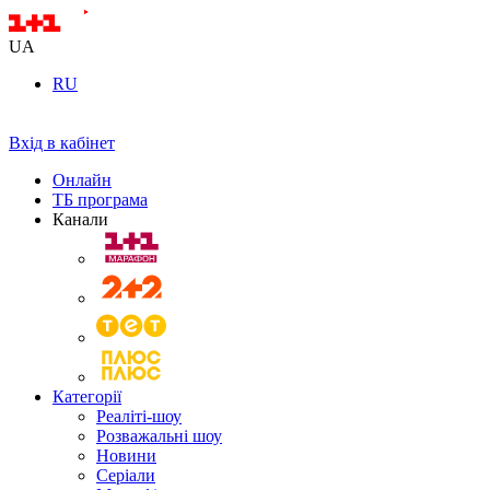
UA
RU
Вхід в кабінет
Онлайн
ТБ програма
Канали
Категорії
Реаліті-шоу
Розважальні шоу
Новини
Серіали