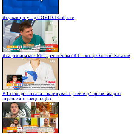
Яку вакцину від COVID-19 обрати
Яка різниця між МРТ, рентгеном і КТ – лікар Олексій Казаков
В Ізраїлі дозволили вакцинувати дітей від 5 років: як діти
переносять вакцинацію