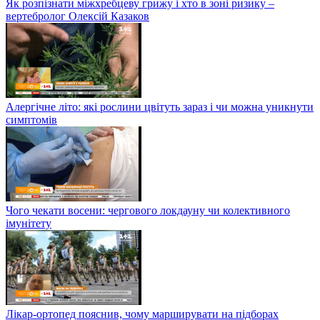
Як розпізнати міжхребцеву грижу і хто в зоні ризику –
вертебролог Олексій Казаков
Алергічне літо: які рослини цвітуть зараз і чи можна уникнути
симптомів
Чого чекати восени: чергового локдауну чи колективного
імунітету
Лікар-ортопед пояснив, чому марширувати на підборах