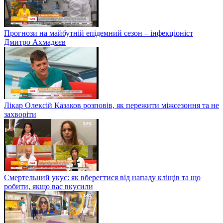
Прогнози на майбутній епідемний сезон – інфекціоніст
Дмитро Ахмадєєв
Лікар Олексій Казаков розповів, як пережити міжсезоння та не
захворіти
Смертельний укус: як вберегтися від нападу кліщів та що
робити, якщо вас вкусили