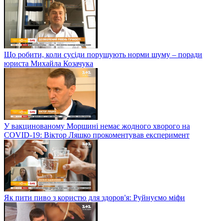
Що робити, коли сусіди порушують норми шуму – поради
юриста Михайла Козачука
У вакцинованому Моршині немає жодного хворого на
COVID-19: Віктор Ляшко прокоментував експеримент
Як пити пиво з користю для здоров'я: Руйнуємо міфи