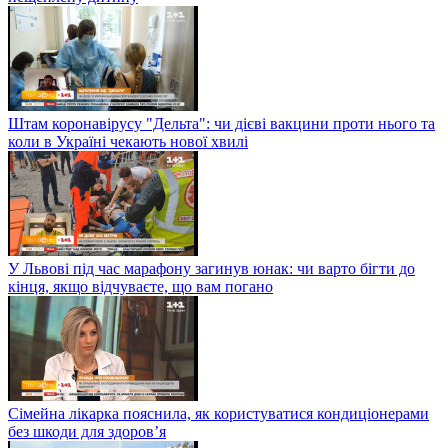
Штам коронавірусу "Дельта": чи дієві вакцини проти нього та
коли в Україні чекають нової хвилі
У Львові під час марафону загинув юнак: чи варто бігти до
кінця, якщо відчуваєте, що вам погано
Сімейна лікарка пояснила, як користуватися кондиціонерами
без шкоди для здоров’я