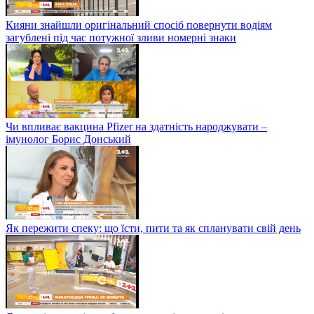
Кияни знайшли оригінальний спосіб повернути водіям
загублені під час потужної зливи номерні знаки
Чи впливає вакцина Pfizer на здатність народжувати –
імунолог Борис Донський
Як пережити спеку: що їсти, пити та як спланувати свій день