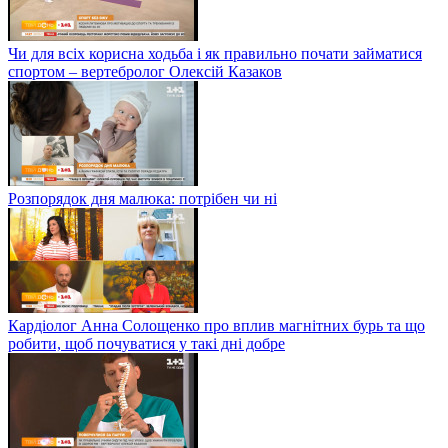
Чи для всіх корисна ходьба і як правильно почати займатися
спортом – вертебролог Олексій Казаков
Розпорядок дня малюка: потрібен чи ні
Кардіолог Анна Солощенко про вплив магнітних бурь та що
робити, щоб почуватися у такі дні добре