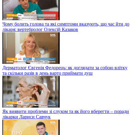
Чому болить голова та які симптоми вказують, що час йти до
лікаря: вертебролог Олексій Казаков
Дерматолог Євгенія Федорець: як доглядати за собою влітку
та скільки разів в день варто приймати душ
Як виявити проблеми зі слухом та як його вберегти – поради
лікарки Лариси Савчук