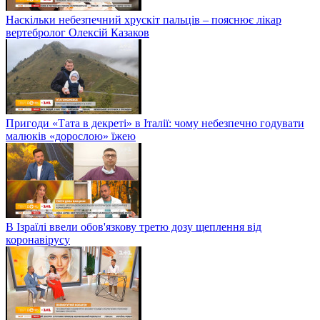
Наскільки небезпечний хрускіт пальців – пояснює лікар
вертебролог Олексій Казаков
Пригоди «Тата в декреті» в Італії: чому небезпечно годувати
малюків «дорослою» їжею
В Ізраїлі ввели обов'язкову третю дозу щеплення від
коронавірусу