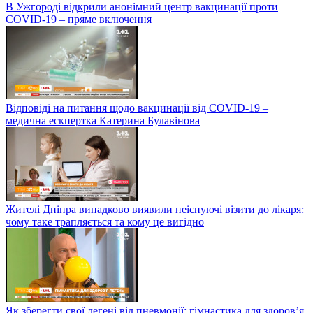
В Ужгороді відкрили анонімний центр вакцинації проти
COVID-19 – пряме включення
Відповіді на питання щодо вакцинації від COVID-19 –
медична ескпертка Катерина Булавінова
Жителі Дніпра випадково виявили неіснуючі візити до лікаря:
чому таке трапляється та кому це вигідно
Як зберегти свої легені від пневмонії: гімнастика для здоров’я