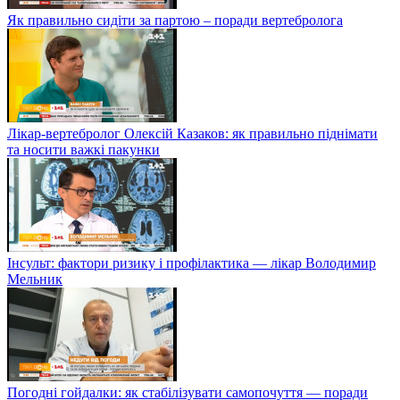
Як правильно сидіти за партою – поради вертебролога
Лікар-вертебролог Олексій Казаков: як правильно піднімати
та носити важкі пакунки
Інсульт: фактори ризику і профілактика — лікар Володимир
Мельник
Погодні гойдалки: як стабілізувати самопочуття — поради