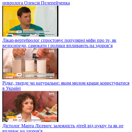
невролога Олексія Пелепейченка
Лікар-вертебролог спростовує популярні міфи про те, як
велосипеди, самокати і ролики впливають на здоров’я
Рідке, тверде чи натуральне: яким милом краще користуватися
в Україні
Дієтолог Марта Лісевич: залежність дітей від цукру та як це
впливає на здоров'я