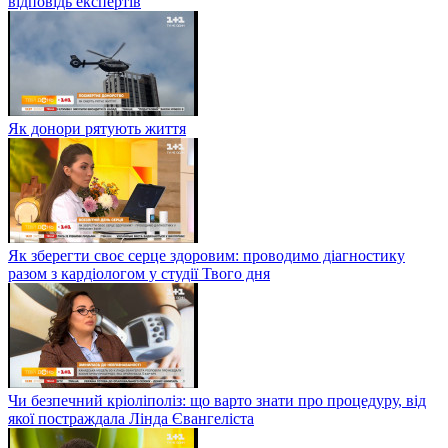
відповідь експертів
Як донори рятують життя
Як зберегти своє серце здоровим: проводимо діагностику
разом з кардіологом у студії Твого дня
Чи безпечний кріоліполіз: що варто знати про процедуру, від
якої постраждала Лінда Євангеліста