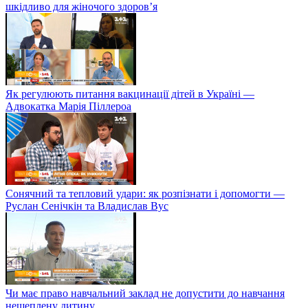
шкідливо для жіночого здоров’я
Як регулюють питання вакцинації дітей в Україні —
Адвокатка Марія Піллероа
Сонячний та тепловий удари: як розпізнати і допомогти —
Руслан Сенічкін та Владислав Вус
Чи має право навчальний заклад не допустити до навчання
нещеплену дитину