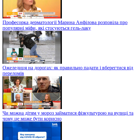
Професорка дерматології Марина Анфілова розповіла про
популярні міфи, які стосуються гель-лаку
Ожеледиця на дорогах: як правильно падати і вберегтися від
переломів
Чи можна дітям у мороз займатися фізкультурою на вулиці та
чому це може бути корисно