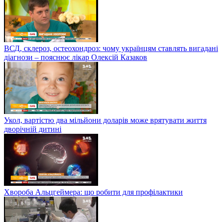
ВСД, склероз, остеохондроз: чому українцям ставлять вигадані
діагнози – пояснює лікар Олексій Казаков
Укол, вартістю два мільйони доларів може врятувати життя
дворічній дитині
Хвороба Альцгеймера: що робити для профілактики