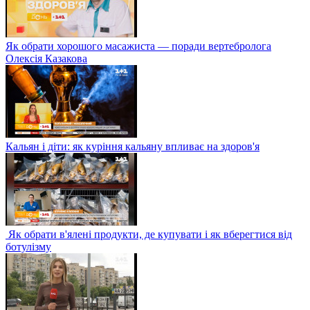
Як обрати хорошого масажиста — поради вертебролога
Олексія Казакова
Кальян і діти: як куріння кальяну впливає на здоров'я
Як обрати в'ялені продукти, де купувати і як вберегтися від
ботулізму