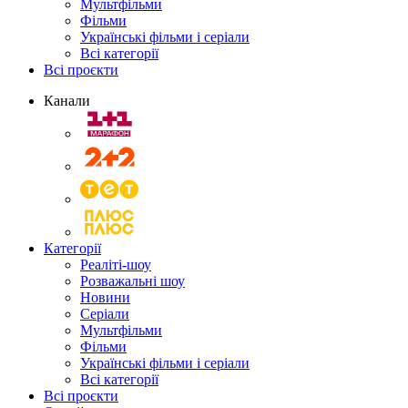
Мультфільми
Фільми
Українські фільми і серіали
Всі категорії
Всі проєкти
Канали
Категорії
Реаліті-шоу
Розважальні шоу
Новини
Серіали
Мультфільми
Фільми
Українські фільми і серіали
Всі категорії
Всі проєкти