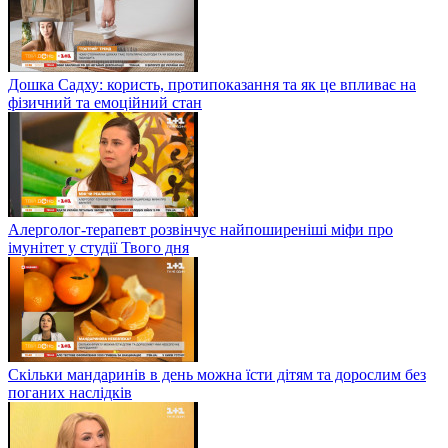
Дошка Садху: користь, протипоказання та як це впливає на
фізичний та емоційний стан
Алерголог-терапевт розвінчує найпоширеніші міфи про
імунітет у студії Твого дня
Скільки мандаринів в день можна їсти дітям та дорослим без
поганих наслідків