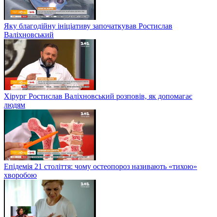
Яку благодійну ініціативу започаткував Ростислав
Валіхновський
Хірург Ростислав Валіхновський розповів, як допомагає
людям
Епідемія 21 століття: чому остеопороз називають «тихою»
хворобою