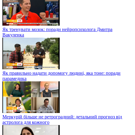
Як тренувати мозок: поради нейропсихолога Дмитра
Вакуленка
Як правильно надати допомогу людині, яка тоне: поради
парамедика
Меркурій більше не ретроградний: детальний прогноз від
астролога для кожного