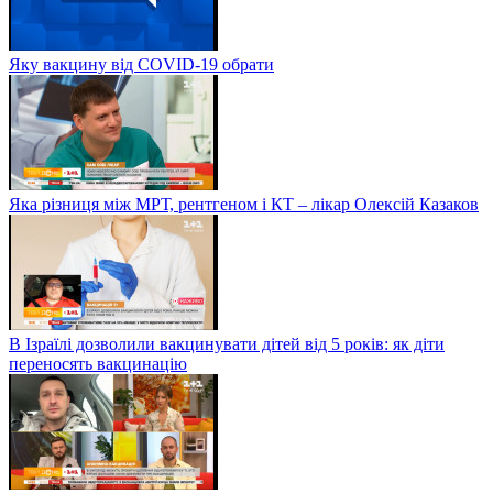
Яку вакцину від COVID-19 обрати
Яка різниця між МРТ, рентгеном і КТ – лікар Олексій Казаков
В Ізраїлі дозволили вакцинувати дітей від 5 років: як діти
переносять вакцинацію