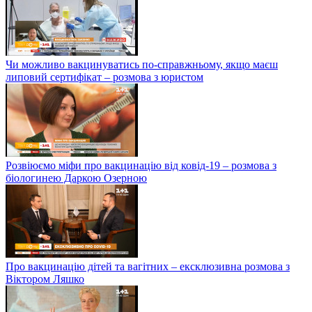
Чи можливо вакцинуватись по-справжньому, якщо маєш
липовий сертифікат – розмова з юристом
Розвіюємо міфи про вакцинацію від ковід-19 – розмова з
біологинею Даркою Озерною
Про вакцинацію дітей та вагітних – ексклюзивна розмова з
Віктором Ляшко