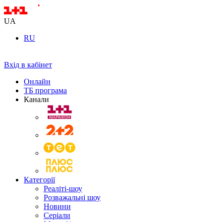
UA
RU
Вхід в кабінет
Онлайн
ТБ програма
Канали
Категорії
Реаліті-шоу
Розважальні шоу
Новини
Серіали