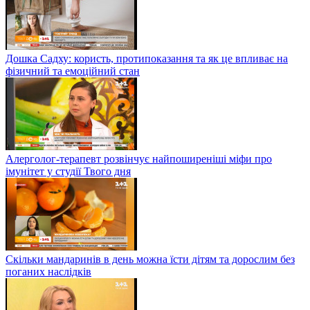
Дошка Садху: користь, протипоказання та як це впливає на
фізичний та емоційний стан
Алерголог-терапевт розвінчує найпоширеніші міфи про
імунітет у студії Твого дня
Скільки мандаринів в день можна їсти дітям та дорослим без
поганих наслідків