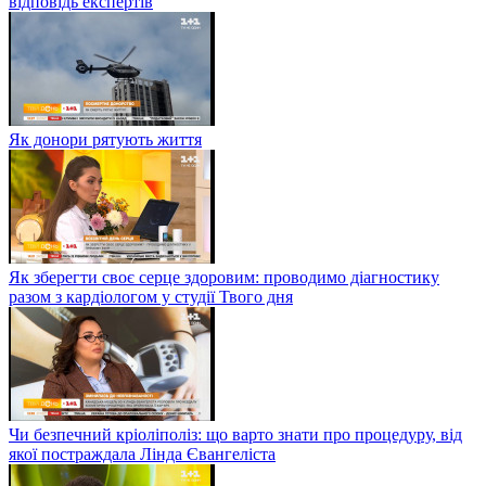
відповідь експертів
Як донори рятують життя
Як зберегти своє серце здоровим: проводимо діагностику
разом з кардіологом у студії Твого дня
Чи безпечний кріоліполіз: що варто знати про процедуру, від
якої постраждала Лінда Євангеліста