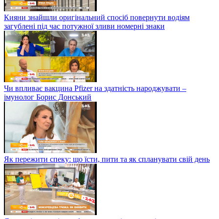
Кияни знайшли оригінальний спосіб повернути водіям
загублені під час потужної зливи номерні знаки
Чи впливає вакцина Pfizer на здатність народжувати –
імунолог Борис Донський
Як пережити спеку: що їсти, пити та як спланувати свій день