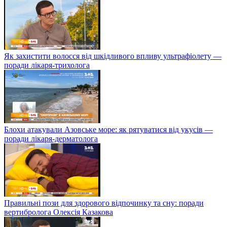
Як захистити волосся від шкідливого впливу ультрафіолету —
поради лікаря-трихолога
Блохи атакували Азовське море: як рятуватися від укусів —
поради лікаря-дерматолога
Правильні пози для здорового відпочинку та сну: поради
вертибролога Олексія Казакова