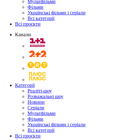
Мультфільми
Фільми
Українські фільми і серіали
Всі категорії
Всі проєкти
Канали
Категорії
Реаліті-шоу
Розважальні шоу
Новини
Серіали
Мультфільми
Фільми
Українські фільми і серіали
Всі категорії
Всі проєкти