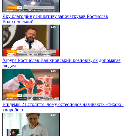
Яку благодійну ініціативу започаткував Ростислав
Валіхновський
Хірург Ростислав Валіхновський розповів, як допомагає
людям
Епідемія 21 століття: чому остеопороз називають «тихою»
хворобою