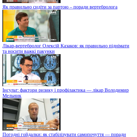
Як правильно сидіти за партою – поради вертебролога
Лікар-вертебролог Олексій Казаков: як правильно піднімати
та носити важкі пакунки
Інсульт: фактори ризику і профілактика — лікар Володимир
Мельник
Погодні гойдалки: як стабілізувати самопочуття — поради