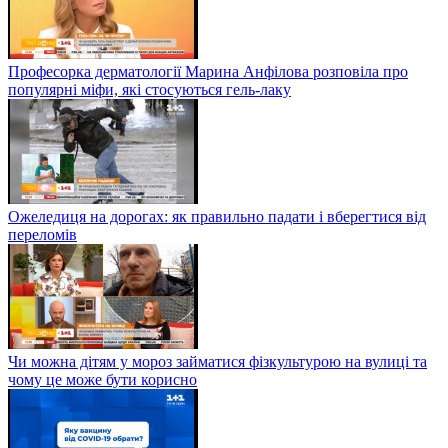
Професорка дерматології Марина Анфілова розповіла про
популярні міфи, які стосуються гель-лаку
Ожеледиця на дорогах: як правильно падати і вберегтися від
переломів
Чи можна дітям у мороз займатися фізкультурою на вулиці та
чому це може бути корисно