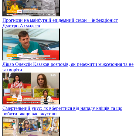
Прогнози на майбутній епідемний сезон – інфекціоніст
Дмитро Ахмадєєв
Лікар Олексій Казаков розповів, як пережити міжсезоння та не
захворіти
Смертельний укус: як вберегтися від нападу кліщів та що
робити, якщо вас вкусили