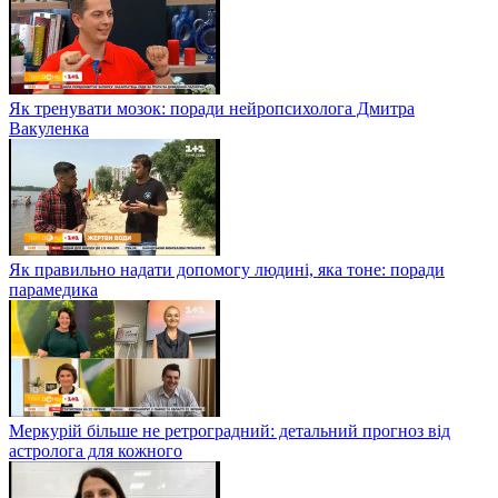
Як тренувати мозок: поради нейропсихолога Дмитра
Вакуленка
Як правильно надати допомогу людині, яка тоне: поради
парамедика
Меркурій більше не ретроградний: детальний прогноз від
астролога для кожного