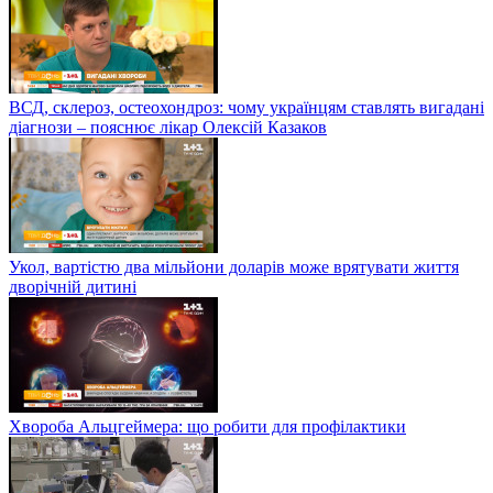
ВСД, склероз, остеохондроз: чому українцям ставлять вигадані
діагнози – пояснює лікар Олексій Казаков
Укол, вартістю два мільйони доларів може врятувати життя
дворічній дитині
Хвороба Альцгеймера: що робити для профілактики