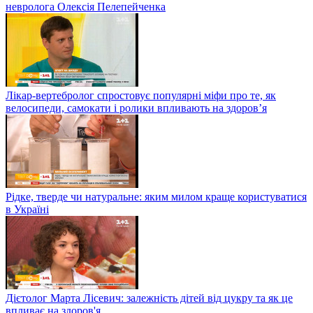
невролога Олексія Пелепейченка
Лікар-вертебролог спростовує популярні міфи про те, як
велосипеди, самокати і ролики впливають на здоров’я
Рідке, тверде чи натуральне: яким милом краще користуватися
в Україні
Дієтолог Марта Лісевич: залежність дітей від цукру та як це
впливає на здоров'я