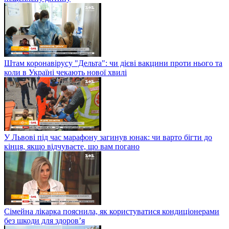
Штам коронавірусу "Дельта": чи дієві вакцини проти нього та
коли в Україні чекають нової хвилі
У Львові під час марафону загинув юнак: чи варто бігти до
кінця, якщо відчуваєте, що вам погано
Сімейна лікарка пояснила, як користуватися кондиціонерами
без шкоди для здоров’я