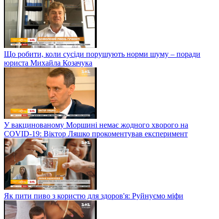
Що робити, коли сусіди порушують норми шуму – поради
юриста Михайла Козачука
У вакцинованому Моршині немає жодного хворого на
COVID-19: Віктор Ляшко прокоментував експеримент
Як пити пиво з користю для здоров'я: Руйнуємо міфи