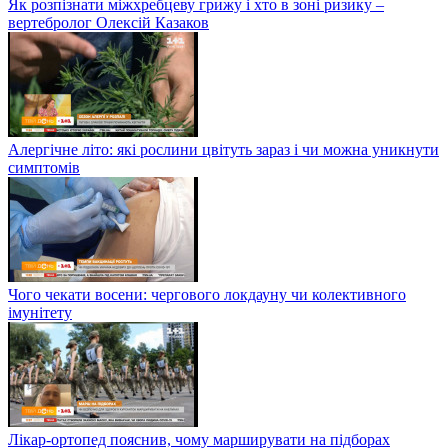
Як розпізнати міжхребцеву грижу і хто в зоні ризику –
вертебролог Олексій Казаков
Алергічне літо: які рослини цвітуть зараз і чи можна уникнути
симптомів
Чого чекати восени: чергового локдауну чи колективного
імунітету
Лікар-ортопед пояснив, чому марширувати на підборах