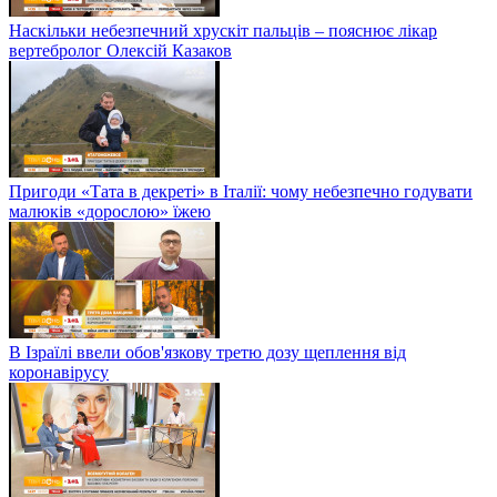
Наскільки небезпечний хрускіт пальців – пояснює лікар
вертебролог Олексій Казаков
Пригоди «Тата в декреті» в Італії: чому небезпечно годувати
малюків «дорослою» їжею
В Ізраїлі ввели обов'язкову третю дозу щеплення від
коронавірусу