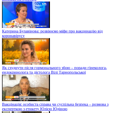
Катерина Булавінова: розвіюємо міфи про вакцинацію від
коронавірусу
Як схуднути після гормонального збою – поради гінеколога-
ендокринолога та дієтолога Вілі Тарнопольської
Вакцінація: особиста справа чи суспільна безпека – розмова з
експерткою з етикету Юлією Юдіною