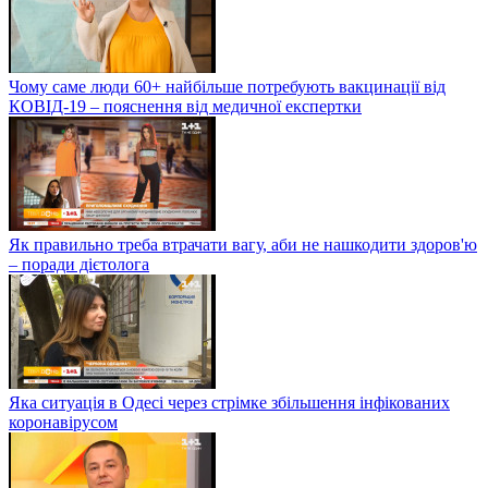
Чому саме люди 60+ найбільше потребують вакцинації від
КОВІД-19 – пояснення від медичної експертки
Як правильно треба втрачати вагу, аби не нашкодити здоров'ю
– поради дієтолога
Яка ситуація в Одесі через стрімке збільшення інфікованих
коронавірусом