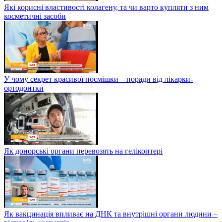
Які корисні властивості колагену, та чи варто купляти з ним
косметичні засоби
У чому секрет красивої посмішки – поради від лікарки-
ортодонтки
Як донорські органи перевозять на гелікоптері
Як вакцинація впливає на ДНК та внутрішні органи людини –