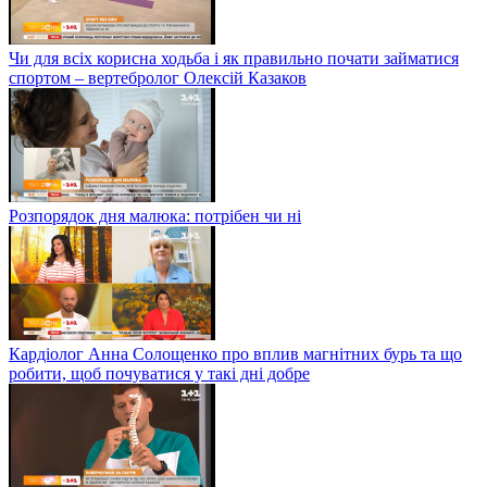
Чи для всіх корисна ходьба і як правильно почати займатися
спортом – вертебролог Олексій Казаков
Розпорядок дня малюка: потрібен чи ні
Кардіолог Анна Солощенко про вплив магнітних бурь та що
робити, щоб почуватися у такі дні добре