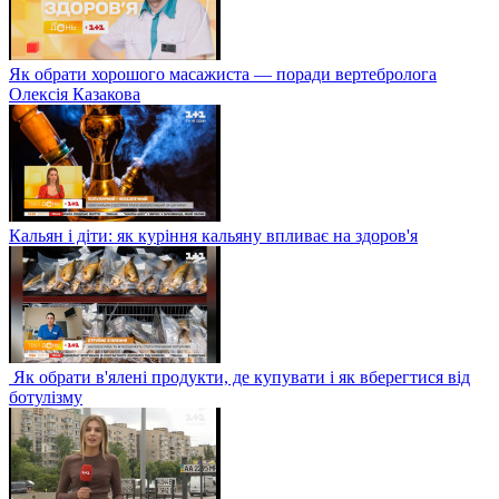
Як обрати хорошого масажиста — поради вертебролога
Олексія Казакова
Кальян і діти: як куріння кальяну впливає на здоров'я
Як обрати в'ялені продукти, де купувати і як вберегтися від
ботулізму