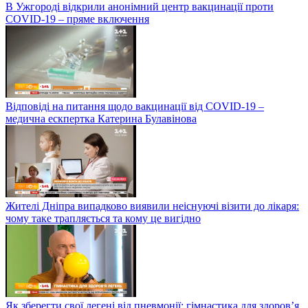
В Ужгороді відкрили анонімний центр вакцинації проти
COVID-19 – пряме включення
Відповіді на питання щодо вакцинації від COVID-19 –
медична ескпертка Катерина Булавінова
Жителі Дніпра випадково виявили неіснуючі візити до лікаря:
чому таке трапляється та кому це вигідно
Як зберегти свої легені від пневмонії: гімнастика для здоров’я