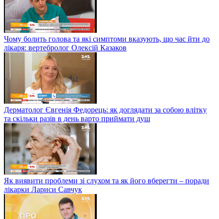
Чому болить голова та які симптоми вказують, що час йти до
лікаря: вертебролог Олексій Казаков
Дерматолог Євгенія Федорець: як доглядати за собою влітку
та скільки разів в день варто приймати душ
Як виявити проблеми зі слухом та як його вберегти – поради
лікарки Лариси Савчук