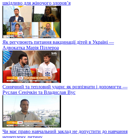
шкідливо для жіночого здоров’я
Як регулюють питання вакцинації дітей в Україні —
Адвокатка Марія Піллероа
Сонячний та тепловий удари: як розпізнати і допомогти —
Руслан Сенічкін та Владислав Вус
Чи має право навчальний заклад не допустити до навчання
нещеплену дитину