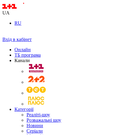
UA
RU
Вхід в кабінет
Онлайн
ТБ програма
Канали
Категорії
Реаліті-шоу
Розважальні шоу
Новини
Серіали