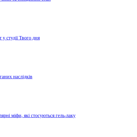
 у студії Твого дня
ганих наслідків
рні міфи, які стосуються гель-лаку