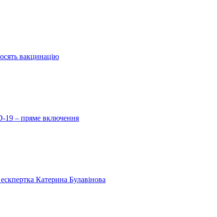
еносять вакцинацію
D-19 – пряме включення
 ескпертка Катерина Булавінова