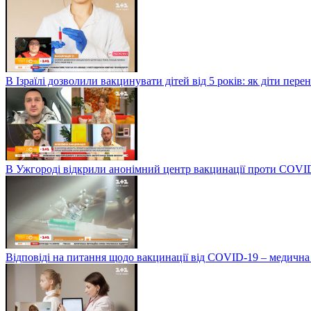
В Ізраїлі дозволили вакцинувати дітей від 5 років: як діти пер
В Ужгороді відкрили анонімний центр вакцинації проти COVI
Відповіді на питання щодо вакцинації від COVID-19 – медична