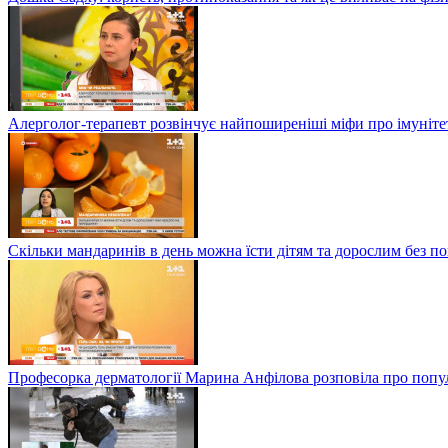
Алерголог-терапевт розвінчує найпоширеніші міфи про імунітет
Скільки мандаринів в день можна їсти дітям та дорослим без по
Професорка дерматології Марина Анфілова розповіла про популя