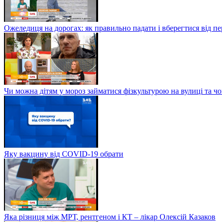
Ожеледиця на дорогах: як правильно падати і вберегтися від п
Чи можна дітям у мороз займатися фізкультурою на вулиці та ч
Яку вакцину від COVID-19 обрати
Яка різниця між МРТ, рентгеном і КТ – лікар Олексій Казаков