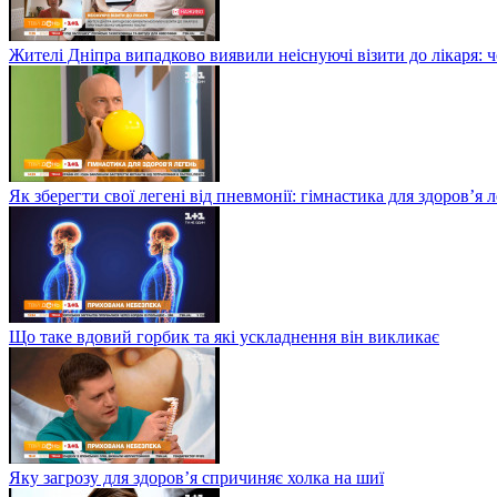
Жителі Дніпра випадково виявили неіснуючі візити до лікаря: ч
Як зберегти свої легені від пневмонії: гімнастика для здоров’я 
Що таке вдовий горбик та які ускладнення він викликає
Яку загрозу для здоров’я спричиняє холка на шиї