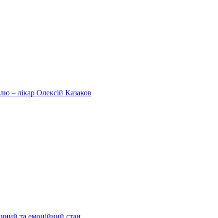
олю – лікар Олексій Казаков
ичний та емоційний стан