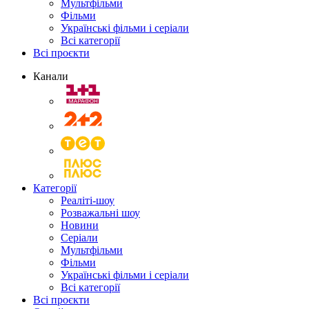
Мультфільми
Фільми
Українські фільми і серіали
Всі категорії
Всі проєкти
Канали
Категорії
Реаліті-шоу
Розважальні шоу
Новини
Серіали
Мультфільми
Фільми
Українські фільми і серіали
Всі категорії
Всі проєкти