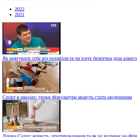
2022
2021
Як врятувати себе від похмілля та чи існує безпечна доза алког
Спорт в школах: уроки фізкультури можуть стати щоденними
Дошка Садху: користь, протипоказання та як це впливає на фіз