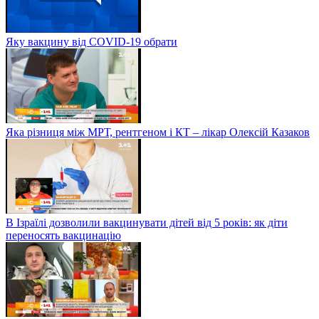
Яку вакцину від COVID-19 обрати
Яка різниця між МРТ, рентгеном і КТ – лікар Олексій Казаков
В Ізраїлі дозволили вакцинувати дітей від 5 років: як діти
переносять вакцинацію