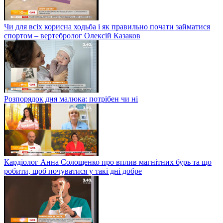
Чи для всіх корисна ходьба і як правильно почати займатися
спортом – вертебролог Олексій Казаков
Розпорядок дня малюка: потрібен чи ні
Кардіолог Анна Солощенко про вплив магнітних бурь та що
робити, щоб почуватися у такі дні добре