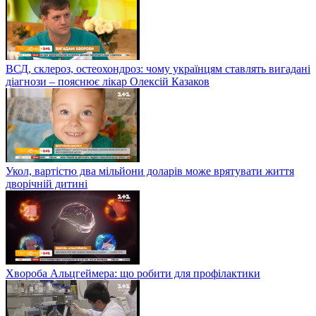
ВСД, склероз, остеохондроз: чому українцям ставлять вигадані
діагнози – пояснює лікар Олексій Казаков
Укол, вартістю два мільйони доларів може врятувати життя
дворічній дитині
Хвороба Альцгеймера: що робити для профілактики