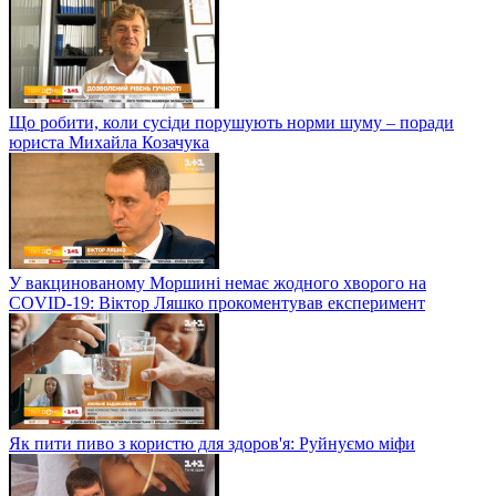
Що робити, коли сусіди порушують норми шуму – поради
юриста Михайла Козачука
У вакцинованому Моршині немає жодного хворого на
COVID-19: Віктор Ляшко прокоментував експеримент
Як пити пиво з користю для здоров'я: Руйнуємо міфи