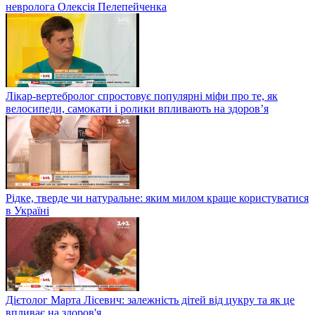
невролога Олексія Пелепейченка
Лікар-вертебролог спростовує популярні міфи про те, як
велосипеди, самокати і ролики впливають на здоров’я
Рідке, тверде чи натуральне: яким милом краще користуватися
в Україні
Дієтолог Марта Лісевич: залежність дітей від цукру та як це
впливає на здоров'я