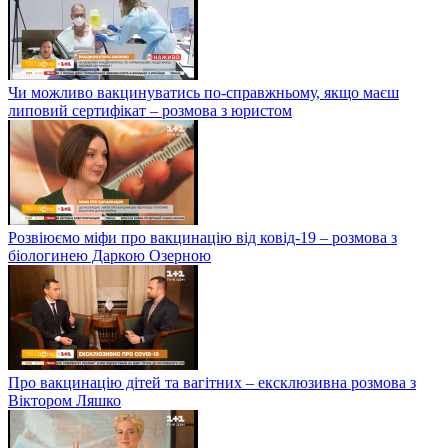
Чи можливо вакцинуватись по-справжньому, якщо маєш
липовий сертифікат – розмова з юристом
Розвіюємо міфи про вакцинацію від ковід-19 – розмова з
біологинею Даркою Озерною
Про вакцинацію дітей та вагітних – ексклюзивна розмова з
Віктором Ляшко