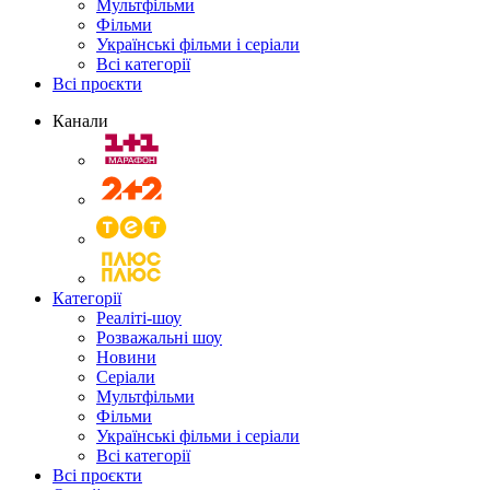
Мультфільми
Фільми
Українські фільми і серіали
Всі категорії
Всі проєкти
Канали
Категорії
Реаліті-шоу
Розважальні шоу
Новини
Серіали
Мультфільми
Фільми
Українські фільми і серіали
Всі категорії
Всі проєкти