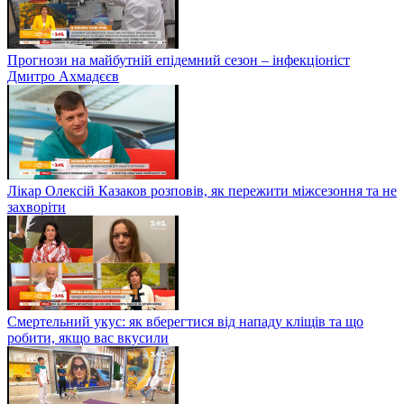
Прогнози на майбутній епідемний сезон – інфекціоніст
Дмитро Ахмадєєв
Лікар Олексій Казаков розповів, як пережити міжсезоння та не
захворіти
Смертельний укус: як вберегтися від нападу кліщів та що
робити, якщо вас вкусили