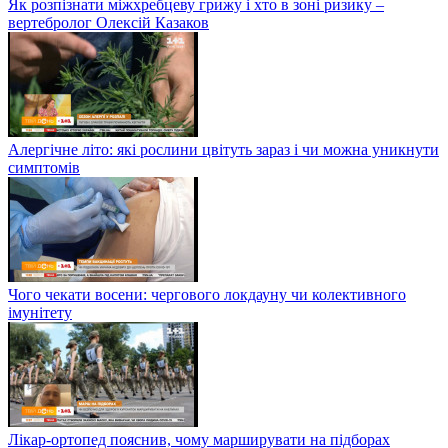
Як розпізнати міжхребцеву грижу і хто в зоні ризику –
вертебролог Олексій Казаков
Алергічне літо: які рослини цвітуть зараз і чи можна уникнути
симптомів
Чого чекати восени: чергового локдауну чи колективного
імунітету
Лікар-ортопед пояснив, чому марширувати на підборах