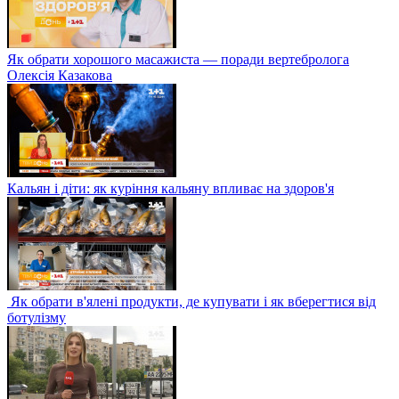
Як обрати хорошого масажиста — поради вертебролога
Олексія Казакова
Кальян і діти: як куріння кальяну впливає на здоров'я
Як обрати в'ялені продукти, де купувати і як вберегтися від
ботулізму