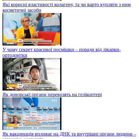
Які корисні властивості колагену, та чи варто купляти з ним
косметичні засоби
У чому секрет красивої посмішки – поради від лікарки-
ортодонтки
Як донорські органи перевозять на гелікоптері
Як вакцинація впливає на ДНК та внутрішні органи людини –