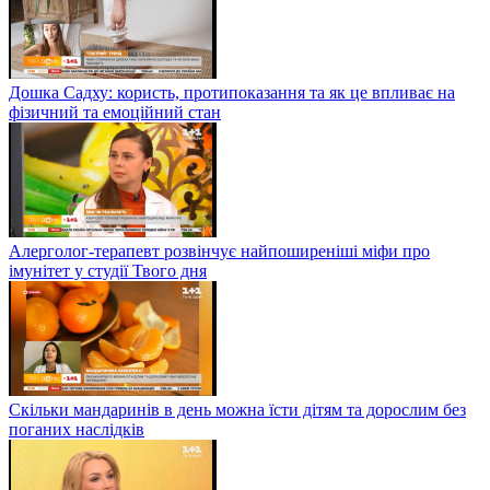
Дошка Садху: користь, протипоказання та як це впливає на
фізичний та емоційний стан
Алерголог-терапевт розвінчує найпоширеніші міфи про
імунітет у студії Твого дня
Скільки мандаринів в день можна їсти дітям та дорослим без
поганих наслідків