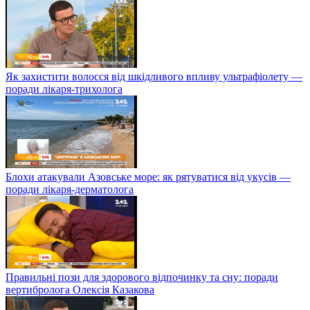
Як захистити волосся від шкідливого впливу ультрафіолету —
поради лікаря-трихолога
Блохи атакували Азовське море: як рятуватися від укусів —
поради лікаря-дерматолога
Правильні пози для здорового відпочинку та сну: поради
вертибролога Олексія Казакова