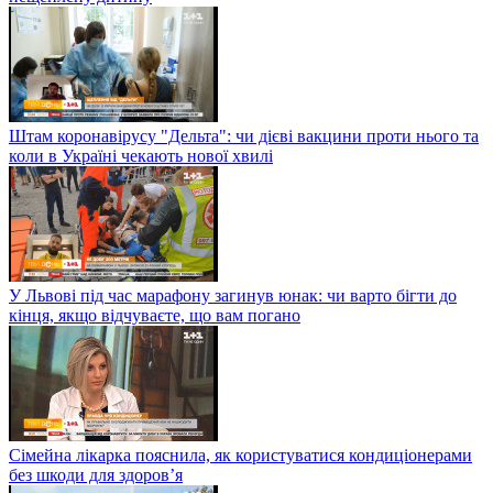
Штам коронавірусу "Дельта": чи дієві вакцини проти нього та
коли в Україні чекають нової хвилі
У Львові під час марафону загинув юнак: чи варто бігти до
кінця, якщо відчуваєте, що вам погано
Сімейна лікарка пояснила, як користуватися кондиціонерами
без шкоди для здоров’я