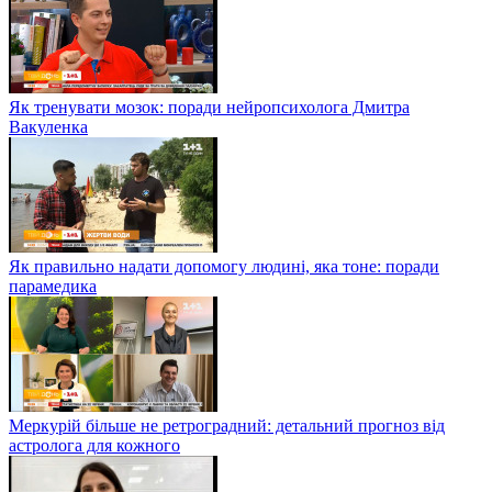
Як тренувати мозок: поради нейропсихолога Дмитра
Вакуленка
Як правильно надати допомогу людині, яка тоне: поради
парамедика
Меркурій більше не ретроградний: детальний прогноз від
астролога для кожного