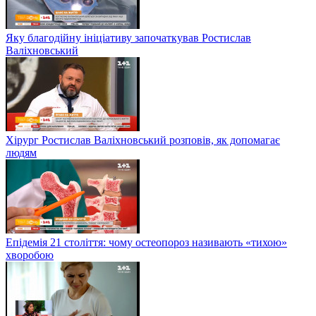
Яку благодійну ініціативу започаткував Ростислав
Валіхновський
Хірург Ростислав Валіхновський розповів, як допомагає
людям
Епідемія 21 століття: чому остеопороз називають «тихою»
хворобою