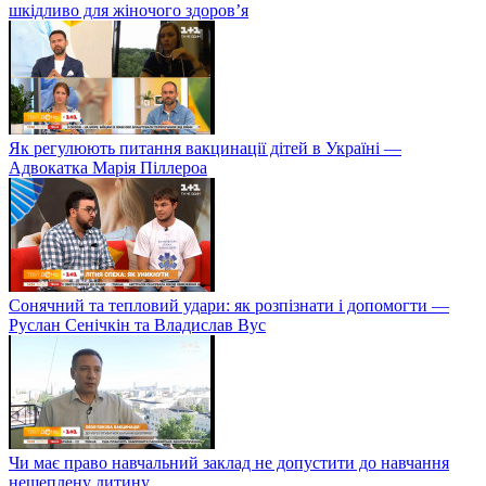
шкідливо для жіночого здоров’я
Як регулюють питання вакцинації дітей в Україні —
Адвокатка Марія Піллероа
Сонячний та тепловий удари: як розпізнати і допомогти —
Руслан Сенічкін та Владислав Вус
Чи має право навчальний заклад не допустити до навчання
нещеплену дитину