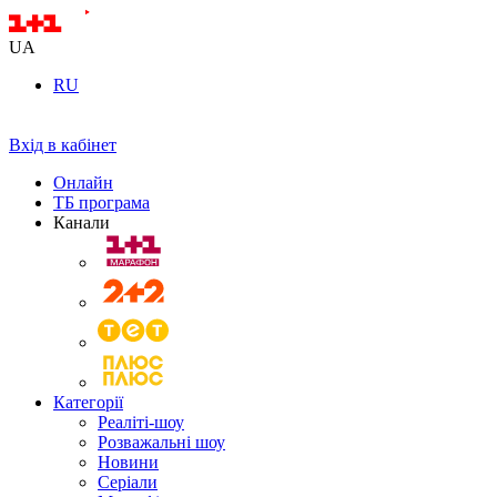
UA
RU
Вхід в кабінет
Онлайн
ТБ програма
Канали
Категорії
Реаліті-шоу
Розважальні шоу
Новини
Серіали