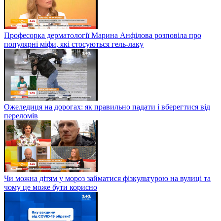
Професорка дерматології Марина Анфілова розповіла про
популярні міфи, які стосуються гель-лаку
Ожеледиця на дорогах: як правильно падати і вберегтися від
переломів
Чи можна дітям у мороз займатися фізкультурою на вулиці та
чому це може бути корисно