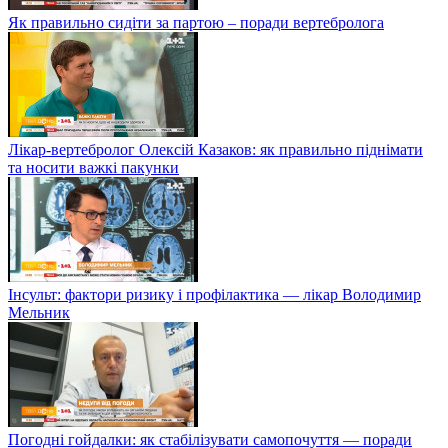
Як правильно сидіти за партою – поради вертебролога
Лікар-вертебролог Олексій Казаков: як правильно піднімати
та носити важкі пакунки
Інсульт: фактори ризику і профілактика — лікар Володимир
Мельник
Погодні гойдалки: як стабілізувати самопочуття — поради