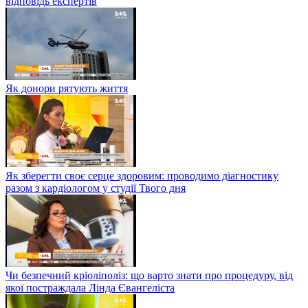
відповідь експертів
Як донори рятують життя
Як зберегти своє серце здоровим: проводимо діагностику
разом з кардіологом у студії Твого дня
Чи безпечний кріоліполіз: що варто знати про процедуру, від
якої постраждала Лінда Євангеліста