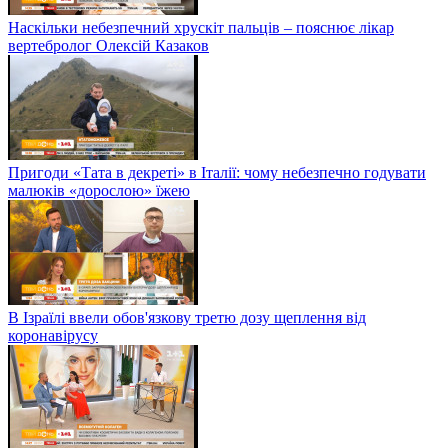
Наскільки небезпечний хрускіт пальців – пояснює лікар
вертебролог Олексій Казаков
Пригоди «Тата в декреті» в Італії: чому небезпечно годувати
малюків «дорослою» їжею
В Ізраїлі ввели обов'язкову третю дозу щеплення від
коронавірусу