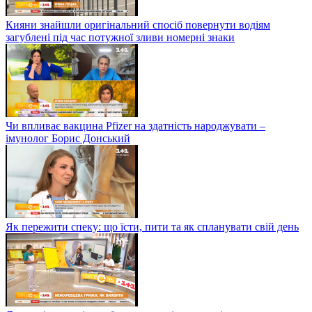
Кияни знайшли оригінальний спосіб повернути водіям
загублені під час потужної зливи номерні знаки
Чи впливає вакцина Pfizer на здатність народжувати –
імунолог Борис Донський
Як пережити спеку: що їсти, пити та як спланувати свій день