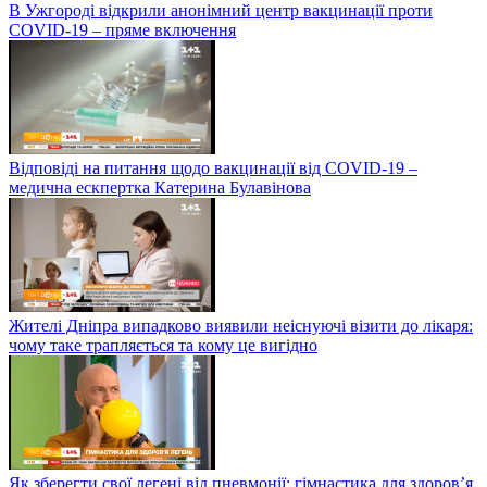
В Ужгороді відкрили анонімний центр вакцинації проти
COVID-19 – пряме включення
Відповіді на питання щодо вакцинації від COVID-19 –
медична ескпертка Катерина Булавінова
Жителі Дніпра випадково виявили неіснуючі візити до лікаря:
чому таке трапляється та кому це вигідно
Як зберегти свої легені від пневмонії: гімнастика для здоров’я