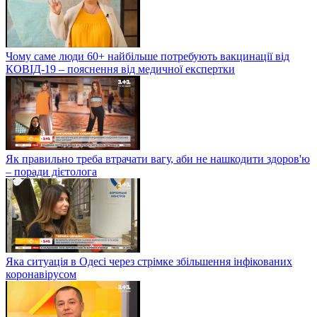
Чому саме люди 60+ найбільше потребують вакцинації від
КОВІД-19 – пояснення від медичної експертки
Як правильно треба втрачати вагу, аби не нашкодити здоров'ю
– поради дієтолога
Яка ситуація в Одесі через стрімке збільшення інфікованих
коронавірусом