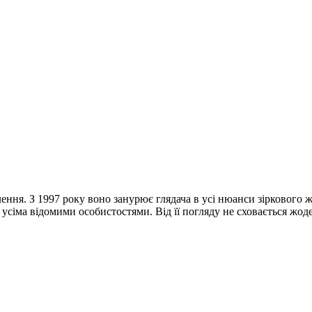
лення. З 1997 року воно занурює глядача в усі нюанси зіркового 
 усіма відомими особистостями. Від її погляду не сховається жод