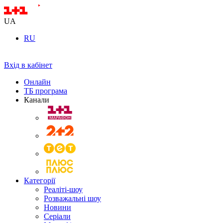
UA
RU
Вхід в кабінет
Онлайн
ТБ програма
Канали
Категорії
Реаліті-шоу
Розважальні шоу
Новини
Серіали