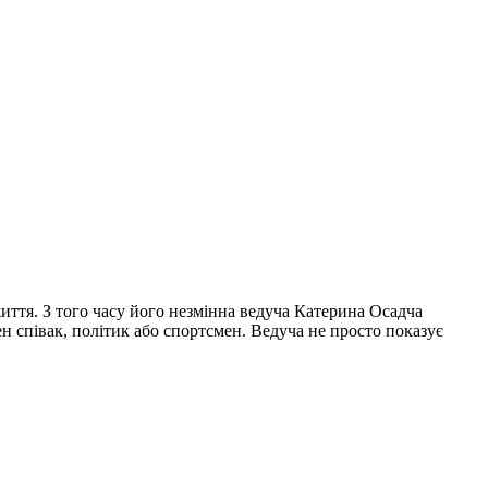
життя. З того часу його незмінна ведуча Катерина Осадча
ен співак, політик або спортсмен. Ведуча не просто показує