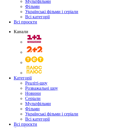
Мультфільми
Фільми
Українські фільми і серіали
Всі категорії
Всі проєкти
Канали
Категорії
Реаліті-шоу
Розважальні шоу
Новини
Серіали
Мультфільми
Фільми
Українські фільми і серіали
Всі категорії
Всі проєкти