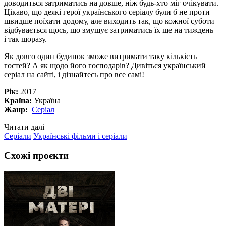
доводиться затриматись на довше, ніж будь-хто міг очікувати.
Цікаво, що деякі герої українського серіалу були б не проти
швидше поїхати додому, але виходить так, що кожної суботи
відбувається щось, що змушує затриматись їх ще на тиждень –
і так щоразу.
Як довго один будинок зможе витримати таку кількість
гостей? А як щодо його господарів? Дивіться український
серіал на сайті, і дізнайтесь про все самі!
Рік:
2017
Країна:
Україна
Жанр:
Серіал
Читати далі
Серіали
Українські фільми і серіали
Схожі проєкти