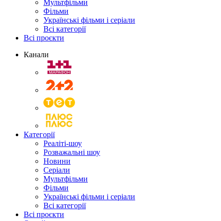
Мультфільми
Фільми
Українські фільми і серіали
Всі категорії
Всі проєкти
Канали
Категорії
Реаліті-шоу
Розважальні шоу
Новини
Серіали
Мультфільми
Фільми
Українські фільми і серіали
Всі категорії
Всі проєкти