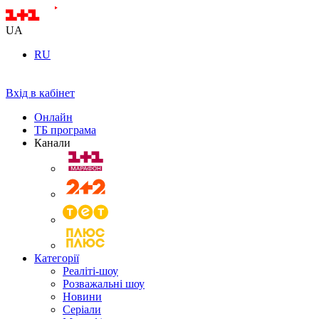
UA
RU
Вхід в кабінет
Онлайн
ТБ програма
Канали
Категорії
Реаліті-шоу
Розважальні шоу
Новини
Серіали