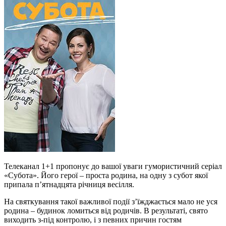
Телеканал 1+1 пропонує до вашої уваги гумористичний серіал
«Субота». Його герої – проста родина, на одну з субот якої
припала п’ятнадцята річниця весілля.
На святкування такої важливої події з’їжджається мало не уся
родина – будинок ломиться від родичів. В результаті, свято
виходить з-під контролю, і з певних причин гостям