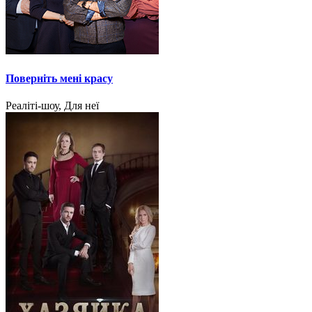
Поверніть мені красу
Реаліті-шоу, Для неї