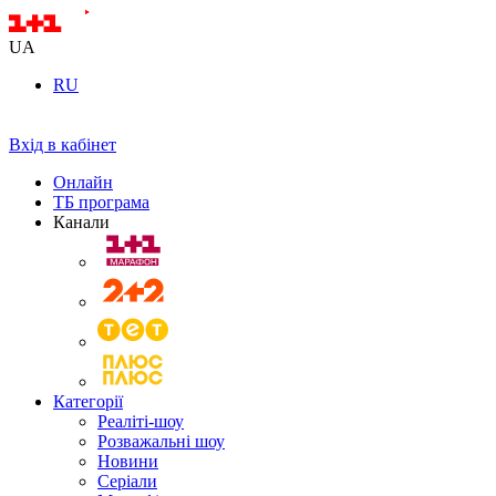
UA
RU
Вхід в кабінет
Онлайн
ТБ програма
Канали
Категорії
Реаліті-шоу
Розважальні шоу
Новини
Серіали