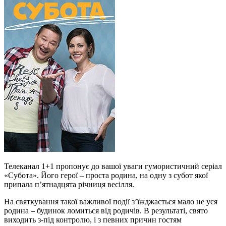
Телеканал 1+1 пропонує до вашої уваги гумористичний серіал
«Субота». Його герої – проста родина, на одну з субот якої
припала п’ятнадцята річниця весілля.
На святкування такої важливої події з’їжджається мало не уся
родина – будинок ломиться від родичів. В результаті, свято
виходить з-під контролю, і з певних причин гостям