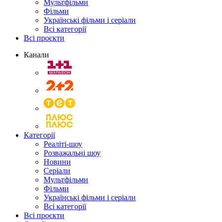
Мультфільми
Фільми
Українські фільми і серіали
Всі категорії
Всі проєкти
Канали
Категорії
Реаліті-шоу
Розважальні шоу
Новини
Серіали
Мультфільми
Фільми
Українські фільми і серіали
Всі категорії
Всі проєкти