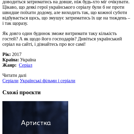
доводиться затриматись на довше, ніж будь-хто міг очікувати.
Цікаво, що деякі герої українського серіалу були б не проти
швидше поїхати додому, але виходить так, що кожної суботи
відбувається щось, що змушує затриматись їх ще на тиждень –
і так щоразу.
Як довго один будинок зможе витримати таку кількість
гостей? А як щодо його господарів? Дивіться український
серіал на сайті, і дізнайтесь про все самі!
Рік:
2017
Країна:
Україна
Жанр:
Серіал
Читати далі
Серіали
Українські фільми і серіали
Схожі проєкти