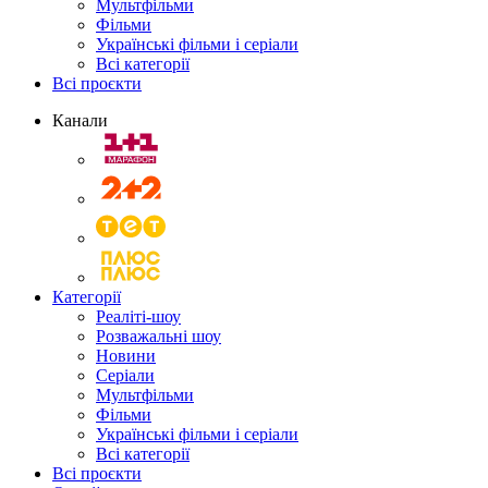
Мультфільми
Фільми
Українські фільми і серіали
Всі категорії
Всі проєкти
Канали
Категорії
Реаліті-шоу
Розважальні шоу
Новини
Серіали
Мультфільми
Фільми
Українські фільми і серіали
Всі категорії
Всі проєкти