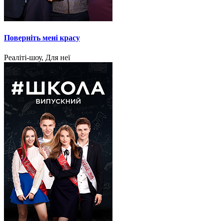
Поверніть мені красу
Реаліті-шоу, Для неї