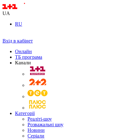
UA
RU
Вхід в кабінет
Онлайн
ТБ програма
Канали
Категорії
Реаліті-шоу
Розважальні шоу
Новини
Серіали