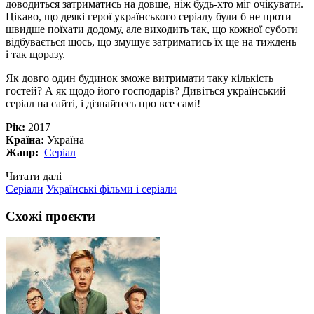
доводиться затриматись на довше, ніж будь-хто міг очікувати.
Цікаво, що деякі герої українського серіалу були б не проти
швидше поїхати додому, але виходить так, що кожної суботи
відбувається щось, що змушує затриматись їх ще на тиждень –
і так щоразу.
Як довго один будинок зможе витримати таку кількість
гостей? А як щодо його господарів? Дивіться український
серіал на сайті, і дізнайтесь про все самі!
Рік:
2017
Країна:
Україна
Жанр:
Серіал
Читати далі
Серіали
Українські фільми і серіали
Схожі проєкти