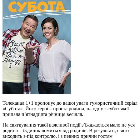
Телеканал 1+1 пропонує до вашої уваги гумористичний серіал
«Субота». Його герої – проста родина, на одну з субот якої
припала п’ятнадцята річниця весілля.
На святкування такої важливої події з’їжджається мало не уся
родина – будинок ломиться від родичів. В результаті, свято
виходить з-під контролю, і з певних причин гостям