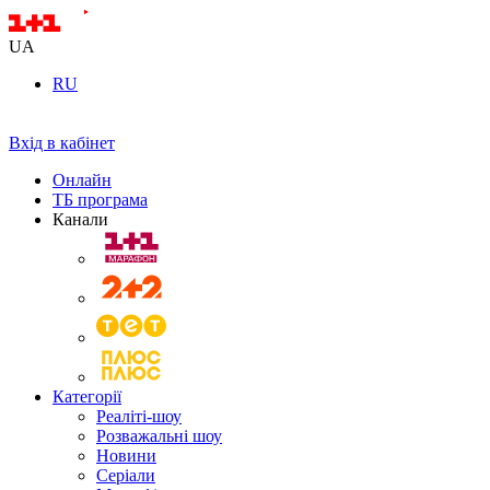
UA
RU
Вхід в кабінет
Онлайн
ТБ програма
Канали
Категорії
Реаліті-шоу
Розважальні шоу
Новини
Серіали