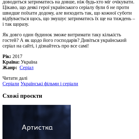
доводиться затриматись на довше, ніж будь-хто міг очікувати.
Цікаво, що деякі герої українського серіалу були б не проти
швидше поїхати додому, але виходить так, що кожної суботи
відбувається щось, що змушує затриматись їх ще на тиждень –
і так щоразу.
Як довго один будинок зможе витримати таку кількість
гостей? А як щодо його господарів? Дивіться український
серіал на сайті, і дізнайтесь про все самі!
Рік:
2017
Країна:
Україна
Жанр:
Серіал
Читати далі
Серіали
Українські фільми і серіали
Схожі проєкти