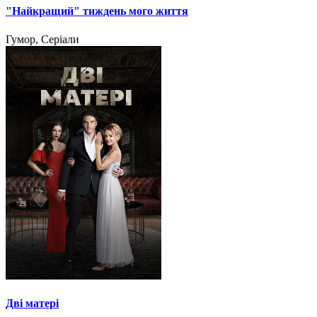
"Найкращий" тиждень мого життя
Гумор, Серіали
Дві матері