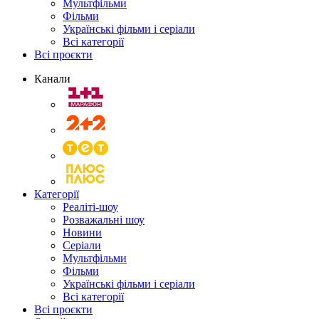
Мультфільми
Фільми
Українські фільми і серіали
Всі категорії
Всі проєкти
Канали
Категорії
Реаліті-шоу
Розважальні шоу
Новини
Серіали
Мультфільми
Фільми
Українські фільми і серіали
Всі категорії
Всі проєкти