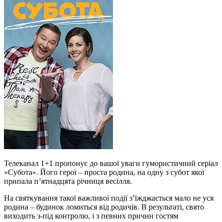
Телеканал 1+1 пропонує до вашої уваги гумористичний серіал
«Субота». Його герої – проста родина, на одну з субот якої
припала п’ятнадцята річниця весілля.
На святкування такої важливої події з’їжджається мало не уся
родина – будинок ломиться від родичів. В результаті, свято
виходить з-під контролю, і з певних причин гостям