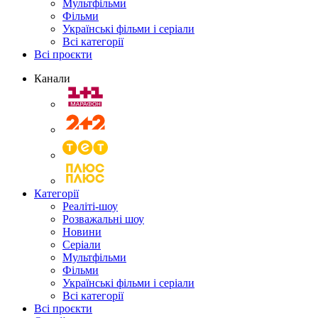
Мультфільми
Фільми
Українські фільми і серіали
Всі категорії
Всі проєкти
Канали
Категорії
Реаліті-шоу
Розважальні шоу
Новини
Серіали
Мультфільми
Фільми
Українські фільми і серіали
Всі категорії
Всі проєкти