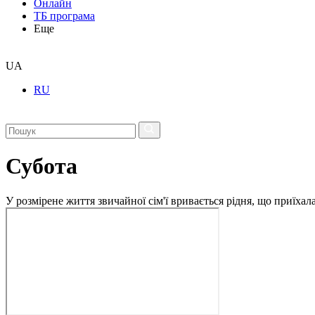
Онлайн
ТБ програма
Еще
UA
RU
Субота
У розмірене життя звичайної сім'ї вривається рідня, що приїхал