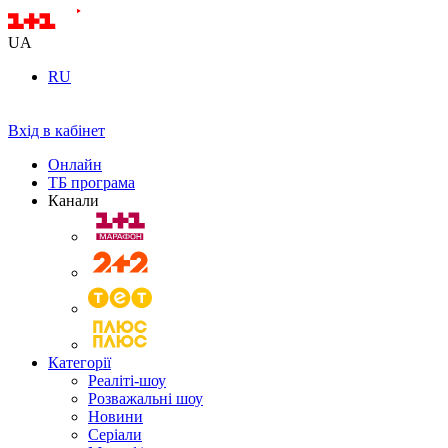
UA
RU
Вхід в кабінет
Онлайн
ТБ програма
Канали
Категорії
Реаліті-шоу
Розважальні шоу
Новини
Серіали