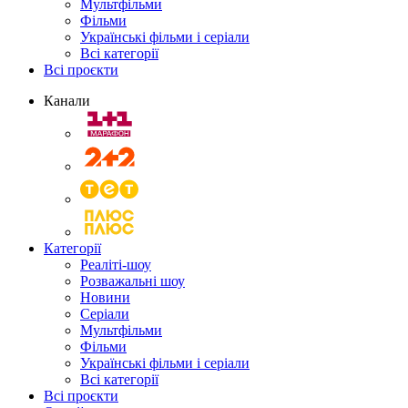
Мультфільми
Фільми
Українські фільми і серіали
Всі категорії
Всі проєкти
Канали
Категорії
Реаліті-шоу
Розважальні шоу
Новини
Серіали
Мультфільми
Фільми
Українські фільми і серіали
Всі категорії
Всі проєкти