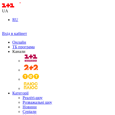
UA
RU
Вхід в кабінет
Онлайн
ТБ програма
Канали
Категорії
Реаліті-шоу
Розважальні шоу
Новини
Серіали