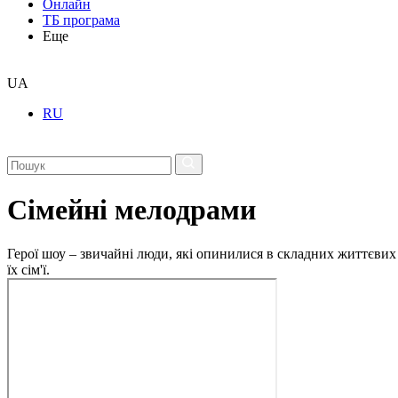
Онлайн
ТБ програма
Еще
UA
RU
Сімейні мелодрами
Герої шоу – звичайні люди, які опинилися в складних життєвих 
їх сім'ї.