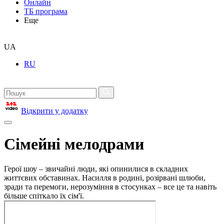
Онлайн
ТБ програма
Еще
UA
RU
Відкрити у додатку
Сімейні мелодрами
Герої шоу – звичайні люди, які опинилися в складних
життєвих обставинах. Насилля в родині, розірвані шлюби,
зради та перемоги, нерозуміння в стосунках – все це та навіть
більше спіткало їх сім'ї.