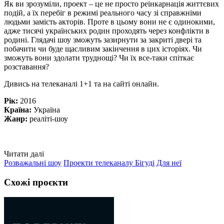
Як ви зрозуміли, проект – це не просто реінкарнація життєвих
подій, а їх перебіг в режимі реального часу зі справжніми
людьми замість акторів. Проте в цьому вони не є одинокими,
адже тисячі українських родин проходять через конфлікти в
родині. Глядачі шоу зможуть зазирнути за закриті двері та
побачити чи буде щасливим закінчення в цих історіях. Чи
зможуть вони здолати труднощі? Чи їх все-таки спіткає
розставання?
Дивись на телеканалі 1+1 та на сайті онлайн.
Рік:
2016
Країна:
Україна
Жанр:
реаліті-шоу
Читати далі
Розважальні шоу
Проекти телеканалу Бігуді
Для неї
Схожі проєкти