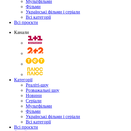
Мультфільми
Фільми
Українські фільми і серіали
Всі категорії
Всі проєкти
Канали
Категорії
Реаліті-шоу
Розважальні шоу
Новини
Серіали
Мультфільми
Фільми
Українські фільми і серіали
Всі категорії
Всі проєкти