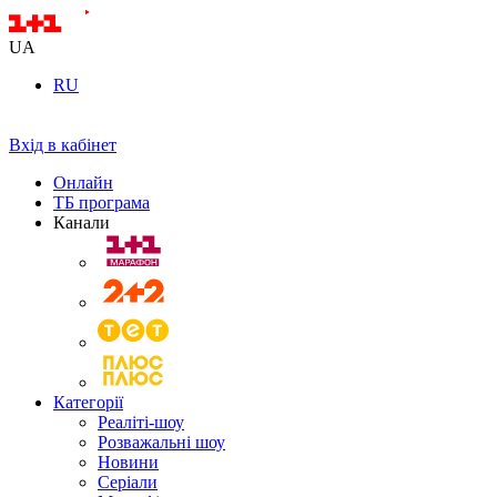
UA
RU
Вхід в кабінет
Онлайн
ТБ програма
Канали
Категорії
Реаліті-шоу
Розважальні шоу
Новини
Серіали