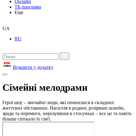
Онлайн
ТБ програма
Еще
UA
RU
Відкрити у додатку
Сімейні мелодрами
Герої шоу – звичайні люди, які опинилися в складних
життєвих обставинах. Насилля в родині, розірвані шлюби,
зради та перемоги, нерозуміння в стосунках – все це та навіть
більше спіткало їх сім'ї.