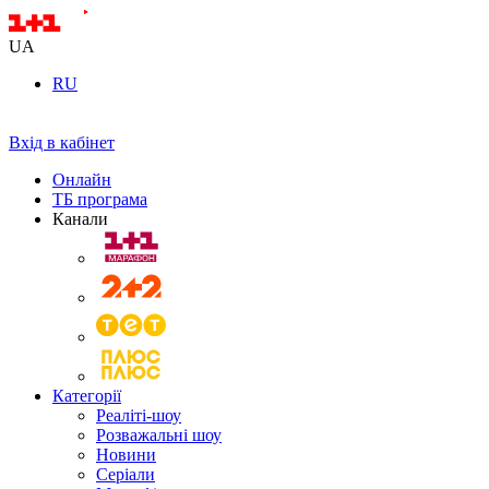
UA
RU
Вхід в кабінет
Онлайн
ТБ програма
Канали
Категорії
Реаліті-шоу
Розважальні шоу
Новини
Серіали