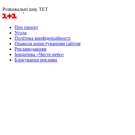
Розважальні шоу, ТЕТ
Про проєкт
Угода
Політика конфіденційності
Правила користуванням сайтом
Рекламодавцям
Ініціатива «Чисте небо»
Блокування реклами
Маєте питання? Напишіть нам
Товариство з обмеженою відповідальністю «ДІДЖИТАЛС
СОЛЮШНС»
Ідентифікатор медіа в Реєстрі суб’єктів у сфері медіа - R20-
02188
Україна, 04080, м. Київ, вул. Кирилівська, 23
Тел. +38 044 490 0101
team@1plus1.video