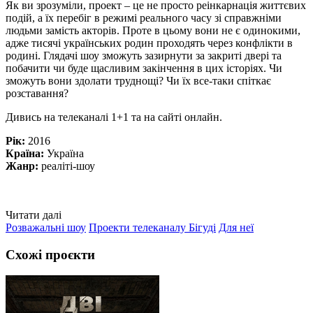
Як ви зрозуміли, проект – це не просто реінкарнація життєвих
подій, а їх перебіг в режимі реального часу зі справжніми
людьми замість акторів. Проте в цьому вони не є одинокими,
адже тисячі українських родин проходять через конфлікти в
родині. Глядачі шоу зможуть зазирнути за закриті двері та
побачити чи буде щасливим закінчення в цих історіях. Чи
зможуть вони здолати труднощі? Чи їх все-таки спіткає
розставання?
Дивись на телеканалі 1+1 та на сайті онлайн.
Рік:
2016
Країна:
Україна
Жанр:
реаліті-шоу
Читати далі
Розважальні шоу
Проекти телеканалу Бігуді
Для неї
Схожі проєкти