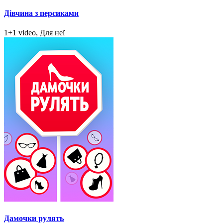
Дівчина з персиками
1+1 video, Для неї
Дамочки рулять