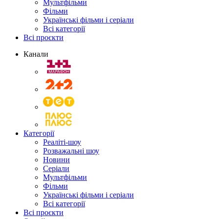
Мультфільми
Фільми
Українські фільми і серіали
Всі категорії
Всі проєкти
Канали
Категорії
Реаліті-шоу
Розважальні шоу
Новини
Серіали
Мультфільми
Фільми
Українські фільми і серіали
Всі категорії
Всі проєкти