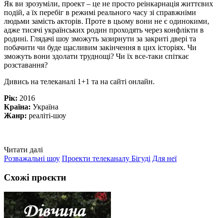
Як ви зрозуміли, проект – це не просто реінкарнація життєвих
подій, а їх перебіг в режимі реального часу зі справжніми
людьми замість акторів. Проте в цьому вони не є одинокими,
адже тисячі українських родин проходять через конфлікти в
родині. Глядачі шоу зможуть зазирнути за закриті двері та
побачити чи буде щасливим закінчення в цих історіях. Чи
зможуть вони здолати труднощі? Чи їх все-таки спіткає
розставання?
Дивись на телеканалі 1+1 та на сайті онлайн.
Рік:
2016
Країна:
Україна
Жанр:
реаліті-шоу
Читати далі
Розважальні шоу
Проекти телеканалу Бігуді
Для неї
Схожі проєкти