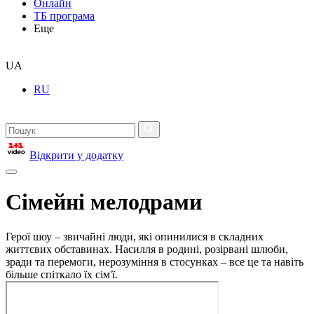
Онлайн
ТБ програма
Еще
UA
RU
Відкрити у додатку
Сімейні мелодрами
Герої шоу – звичайні люди, які опинилися в складних
життєвих обставинах. Насилля в родині, розірвані шлюби,
зради та перемоги, нерозуміння в стосунках – все це та навіть
більше спіткало їх сім'ї.