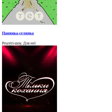
Панянка-селянка
Реаліті-шоу, Для неї