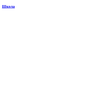
Школа
Серіали, Українські фільми і серіали