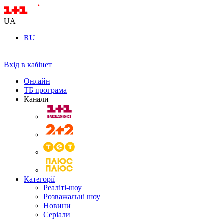
UA
RU
Вхід в кабінет
Онлайн
ТБ програма
Канали
Категорії
Реаліті-шоу
Розважальні шоу
Новини
Серіали