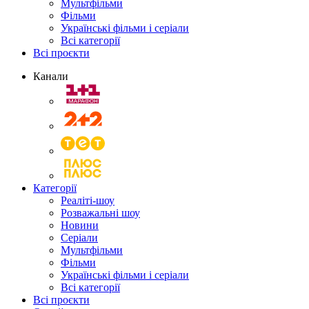
Мультфільми
Фільми
Українські фільми і серіали
Всі категорії
Всі проєкти
Канали
Категорії
Реаліті-шоу
Розважальні шоу
Новини
Серіали
Мультфільми
Фільми
Українські фільми і серіали
Всі категорії
Всі проєкти