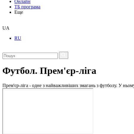
Онлайн
ТБ програма
Еще
UA
RU
Футбол. Прем'єр-ліга
Прем'єр-ліга - одне з найважливіших змагань з футболу. У ньо