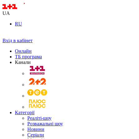
UA
RU
Вхід в кабінет
Онлайн
ТБ програма
Канали
Категорії
Реаліті-шоу
Розважальні шоу
Новини
Серіали