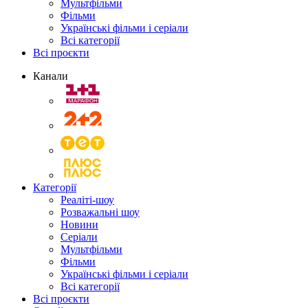
Мультфільми
Фільми
Українські фільми і серіали
Всі категорії
Всі проєкти
Канали
Категорії
Реаліті-шоу
Розважальні шоу
Новини
Серіали
Мультфільми
Фільми
Українські фільми і серіали
Всі категорії
Всі проєкти