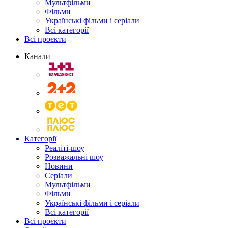
Мультфільми
Фільми
Українські фільми і серіали
Всі категорії
Всі проєкти
Канали
Категорії
Реаліті-шоу
Розважальні шоу
Новини
Серіали
Мультфільми
Фільми
Українські фільми і серіали
Всі категорії
Всі проєкти