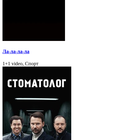
Ла-ла-ла-ла
1+1 video, Спорт