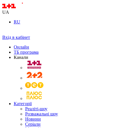
UA
RU
Вхід в кабінет
Онлайн
ТБ програма
Канали
Категорії
Реаліті-шоу
Розважальні шоу
Новини
Серіали