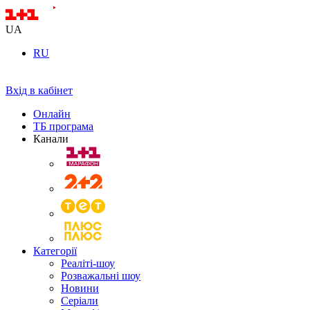
UA
RU
Вхід в кабінет
Онлайн
ТБ програма
Канали
Категорії
Реаліті-шоу
Розважальні шоу
Новини
Серіали