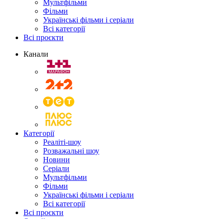
Мультфільми
Фільми
Українські фільми і серіали
Всі категорії
Всі проєкти
Канали
Категорії
Реаліті-шоу
Розважальні шоу
Новини
Серіали
Мультфільми
Фільми
Українські фільми і серіали
Всі категорії
Всі проєкти