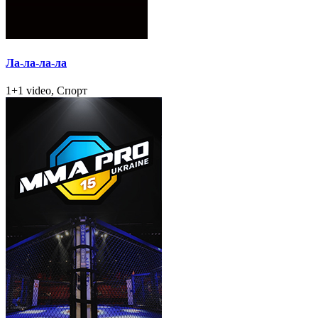
Ла-ла-ла-ла
1+1 video, Спорт