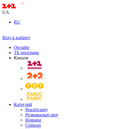
UA
RU
Вхід в кабінет
Онлайн
ТБ програма
Канали
Категорії
Реаліті-шоу
Розважальні шоу
Новини
Серіали