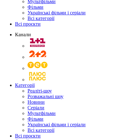
Мультфільми
Фільми
Українські фільми і серіали
Всі категорії
Всі проєкти
Канали
Категорії
Реаліті-шоу
Розважальні шоу
Новини
Серіали
Мультфільми
Фільми
Українські фільми і серіали
Всі категорії
Всі проєкти