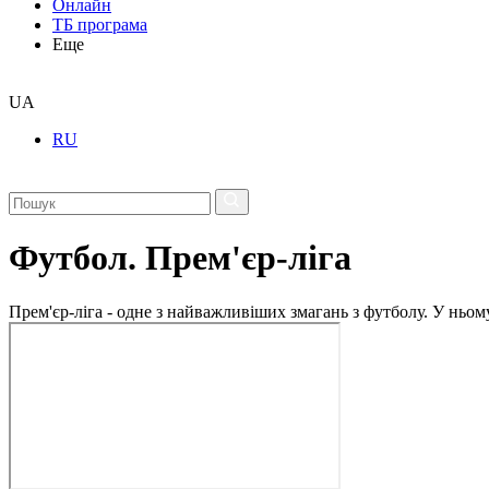
Онлайн
ТБ програма
Еще
UA
RU
Футбол. Прем'єр-ліга
Прем'єр-ліга - одне з найважливіших змагань з футболу. У ньо