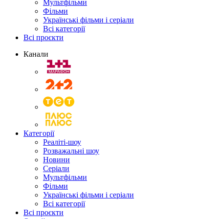
Мультфільми
Фільми
Українські фільми і серіали
Всі категорії
Всі проєкти
Канали
Категорії
Реаліті-шоу
Розважальні шоу
Новини
Серіали
Мультфільми
Фільми
Українські фільми і серіали
Всі категорії
Всі проєкти