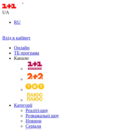
UA
RU
Вхід в кабінет
Онлайн
ТБ програма
Канали
Категорії
Реаліті-шоу
Розважальні шоу
Новини
Серіали