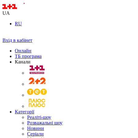
UA
RU
Вхід в кабінет
Онлайн
ТБ програма
Канали
Категорії
Реаліті-шоу
Розважальні шоу
Новини
Серіали