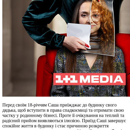
Перед своїм 18-річчям Саша приїжджає до будинку свого
дядька, щоб вступити в права спадкоємиці та отримати свою
частку у родинному бізнесі. Проте її очікування на теплий та
радісний прийом виявляються ілюзією. Приїзд Саші завершує
спокійне життя в будинку і стає причиною розкриття