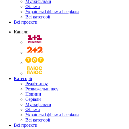
Мультфільми
Фільми
Українські фільми і серіали
Всі категорії
Всі проєкти
Канали
Категорії
Реаліті-шоу
Розважальні шоу
Новини
Серіали
Мультфільми
Фільми
Українські фільми і серіали
Всі категорії
Всі проєкти