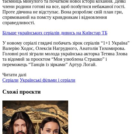
таємниць минулого та початком нової історії кохання. Деякі
члени родини готові на все, щоб позбутися небажаної гості.
Проте дівчина не відступає. Вона розробляє свій план гри,
спрямований на помсту кривдникам і відновлення
справедливості.
Більше українських серіалів дивись на Київстар ТБ
У новому серіалі глядачі побачать зірок серіалів “1+1 Україна”
Валерію Ходос, Олексія Нагрудного, Анатолія Тихомирова.
Головні ролі зіграли молода українська акторка Тетяна Злова
та відомий за проєктом “Моя улюблена Страшко” і
переможець “Танців із зірками” Артур Логай.
Читати далі
Серіали
Українські фільми і серіали
Схожі проєкти