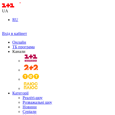
UA
RU
Вхід в кабінет
Онлайн
ТБ програма
Канали
Категорії
Реаліті-шоу
Розважальні шоу
Новини
Серіали