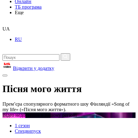
Онлайн
ТБ програма
Еще
UA
RU
Відкрити у додатку
Пісня мого життя
Премʼєра спопулярного форматного шоу Фінляндії «Song of
my life» («Пісня мого життя»).
Відео недоступне в вашому регіоні
1 сезон
Спецвипуск