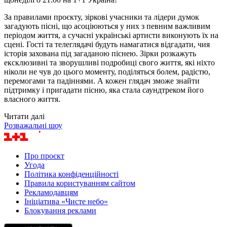
За правилами проєкту, зіркові учасники та лідери думок
загадують пісні, що асоціюються у них з певним важливим
періодом життя, а сучасні українські артисти виконують їх на
сцені. Гості та телеглядачі будуть намагатися відгадати, чия
історія захована під загаданою піснею. Зірки розкажуть
ексклюзивні та зворушливі подробиці свого життя, які ніхто
ніколи не чув до цього моменту, поділяться болем, радістю,
перемогами та падіннями. А кожен глядач зможе знайти
підтримку і пригадати пісню, яка стала саундтреком його
власного життя.
Читати далі
Розважальні шоу
Про проєкт
Угода
Політика конфіденційності
Правила користуванням сайтом
Рекламодавцям
Ініціатива «Чисте небо»
Блокування реклами