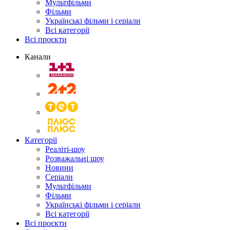
Мультфільми
Фільми
Українські фільми і серіали
Всі категорії
Всі проєкти
Канали
Категорії
Реаліті-шоу
Розважальні шоу
Новини
Серіали
Мультфільми
Фільми
Українські фільми і серіали
Всі категорії
Всі проєкти