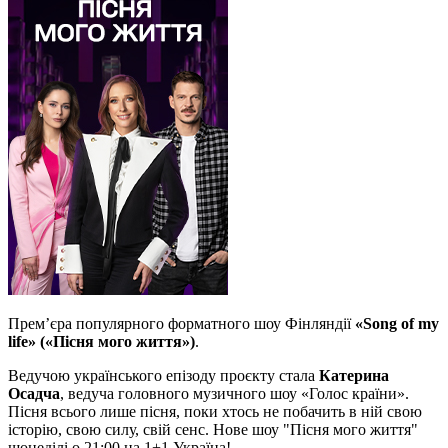
Премʼєра популярного форматного шоу Фінляндії
«Song of my
life» («Пісня мого життя»)
.
Ведучою українського епізоду проєкту стала
Катерина
Осадча
, ведуча головного музичного шоу «Голос країни».
Пісня всього лише пісня, поки хтось не побачить в ній свою
історію, свою силу, свій сенс. Нове шоу "Пісня мого життя"
щонеділі о 21:00 на 1+1 Україна!