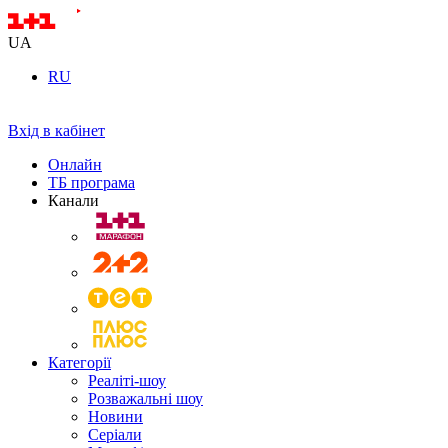
UA
RU
Вхід в кабінет
Онлайн
ТБ програма
Канали
Категорії
Реаліті-шоу
Розважальні шоу
Новини
Серіали