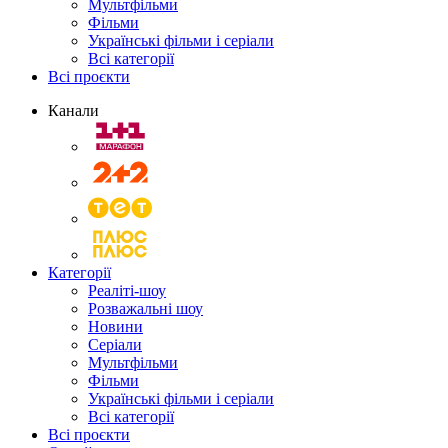
Мультфільми
Фільми
Українські фільми і серіали
Всі категорії
Всі проєкти
Канали
Категорії
Реаліті-шоу
Розважальні шоу
Новини
Серіали
Мультфільми
Фільми
Українські фільми і серіали
Всі категорії
Всі проєкти