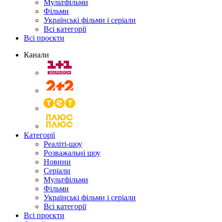
Мультфільми
Фільми
Українські фільми і серіали
Всі категорії
Всі проєкти
Канали
Категорії
Реаліті-шоу
Розважальні шоу
Новини
Серіали
Мультфільми
Фільми
Українські фільми і серіали
Всі категорії
Всі проєкти