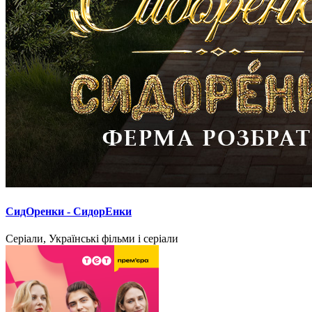
СидОренки - СидорЕнки
Серіали, Українські фільми і серіали