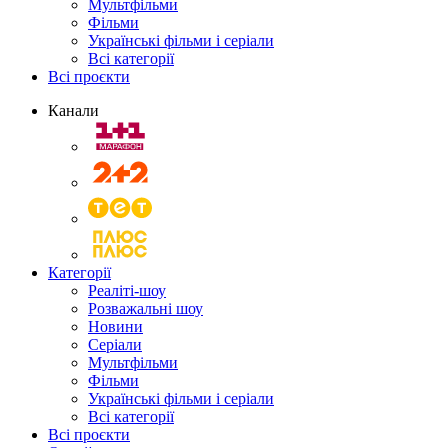
Мультфільми
Фільми
Українські фільми і серіали
Всі категорії
Всі проєкти
Канали
Категорії
Реаліті-шоу
Розважальні шоу
Новини
Серіали
Мультфільми
Фільми
Українські фільми і серіали
Всі категорії
Всі проєкти