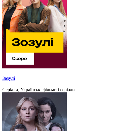
Зозулі
Серіали, Українські фільми і серіали