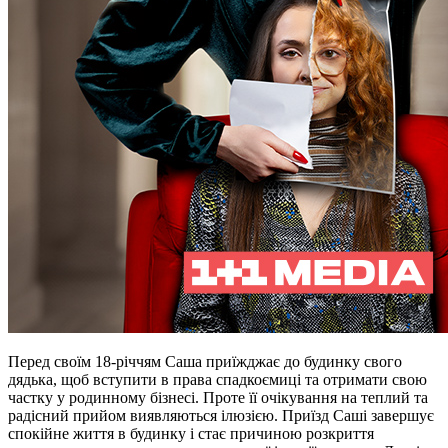
Перед своїм 18-річчям Саша приїжджає до будинку свого
дядька, щоб вступити в права спадкоємиці та отримати свою
частку у родинному бізнесі. Проте її очікування на теплий та
радісний прийом виявляються ілюзією. Приїзд Саші завершує
спокійне життя в будинку і стає причиною розкриття