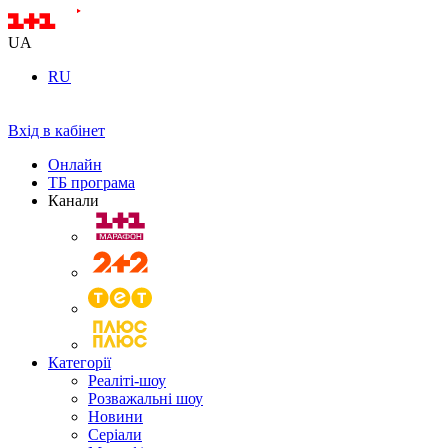
UA
RU
Вхід в кабінет
Онлайн
ТБ програма
Канали
Категорії
Реаліті-шоу
Розважальні шоу
Новини
Серіали