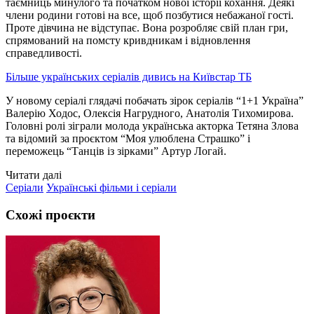
таємниць минулого та початком нової історії кохання. Деякі
члени родини готові на все, щоб позбутися небажаної гості.
Проте дівчина не відступає. Вона розробляє свій план гри,
спрямований на помсту кривдникам і відновлення
справедливості.
Більше українських серіалів дивись на Київстар ТБ
У новому серіалі глядачі побачать зірок серіалів “1+1 Україна”
Валерію Ходос, Олексія Нагрудного, Анатолія Тихомирова.
Головні ролі зіграли молода українська акторка Тетяна Злова
та відомий за проєктом “Моя улюблена Страшко” і
переможець “Танців із зірками” Артур Логай.
Читати далі
Серіали
Українські фільми і серіали
Схожі проєкти