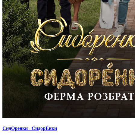
СидОренки - СидорЕнки