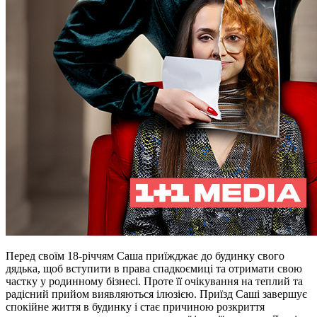
Перед своїм 18-річчям Саша приїжджає до будинку свого
дядька, щоб вступити в права спадкоємиці та отримати свою
частку у родинному бізнесі. Проте її очікування на теплий та
радісний прийом виявляються ілюзією. Приїзд Саші завершує
спокійне життя в будинку і стає причиною розкриття