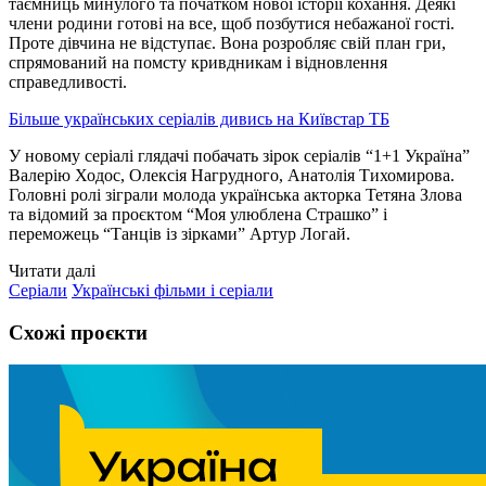
таємниць минулого та початком нової історії кохання. Деякі
члени родини готові на все, щоб позбутися небажаної гості.
Проте дівчина не відступає. Вона розробляє свій план гри,
спрямований на помсту кривдникам і відновлення
справедливості.
Більше українських серіалів дивись на Київстар ТБ
У новому серіалі глядачі побачать зірок серіалів “1+1 Україна”
Валерію Ходос, Олексія Нагрудного, Анатолія Тихомирова.
Головні ролі зіграли молода українська акторка Тетяна Злова
та відомий за проєктом “Моя улюблена Страшко” і
переможець “Танців із зірками” Артур Логай.
Читати далі
Серіали
Українські фільми і серіали
Схожі проєкти