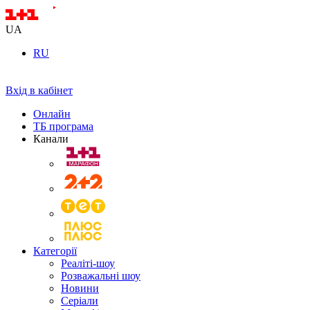
UA
RU
Вхід в кабінет
Онлайн
ТБ програма
Канали
Категорії
Реаліті-шоу
Розважальні шоу
Новини
Серіали