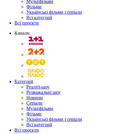
Мультфільми
Фільми
Українські фільми і серіали
Всі категорії
Всі проєкти
Канали
Категорії
Реаліті-шоу
Розважальні шоу
Новини
Серіали
Мультфільми
Фільми
Українські фільми і серіали
Всі категорії
Всі проєкти