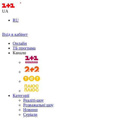
UA
RU
Вхід в кабінет
Онлайн
ТБ програма
Канали
Категорії
Реаліті-шоу
Розважальні шоу
Новини
Серіали