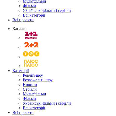
Мультфільми
Фільми
Українські фільми і серіали
Всі категорії
Всі проєкти
Канали
Категорії
Реаліті-шоу
Розважальні шоу
Новини
Серіали
Мультфільми
Фільми
Українські фільми і серіали
Всі категорії
Всі проєкти