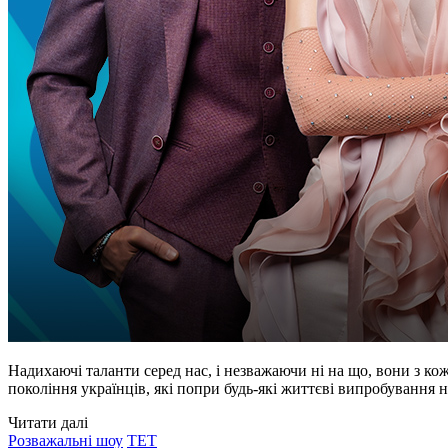
Надихаючі таланти серед нас, і незважаючи ні на що, вони з к
покоління українців, які попри будь-які життєві випробування н
Читати далі
Розважальні шоу
ТЕТ