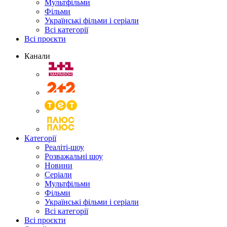
Мультфільми
Фільми
Українські фільми і серіали
Всі категорії
Всі проєкти
Канали
Категорії
Реаліті-шоу
Розважальні шоу
Новини
Серіали
Мультфільми
Фільми
Українські фільми і серіали
Всі категорії
Всі проєкти