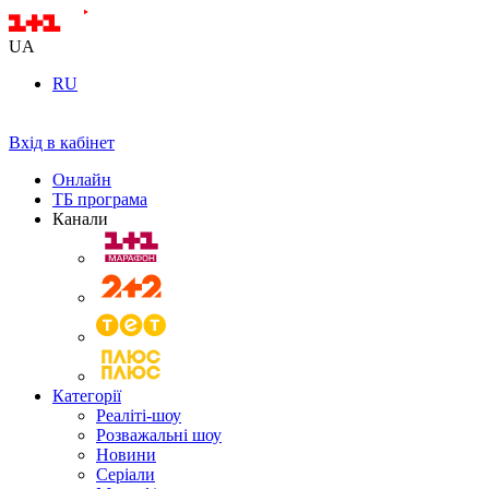
UA
RU
Вхід в кабінет
Онлайн
ТБ програма
Канали
Категорії
Реаліті-шоу
Розважальні шоу
Новини
Серіали