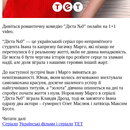
Дивіться романтичну комедію "Дієта №0" онлайн на 1+1
video.
“Дієта №0” — це український серіал про непримітного
студента Івана та капризну багачку Марго, які нізащо не
перетнулися б у реальному житті, якби не дивна випадковість.
Це могла б бути чергова історія про розбите серце та зламані
надії, але доля зіграла з нашими героями інший жарт.
До наступної зустрічі Іван і Марго зміняться до
невпізнаваності. Юнак, яким колись легковажно знехтувала
самозакохана красуня, досягне шаленого успіху й
найгучніших титулів, а “золота” дівчина опиниться на дні та
спробує почати життя з нуля. Норовливу Марго в серіалі
“Дієта №0” зіграла Клавдія Дрозд, тоді як завзятого Івана
одразу два актори – гуморист Олег Маслюк і латвієць Максим
Бусел.
Читати далі
Серіали
Українські фільми і серіали
ТЕТ