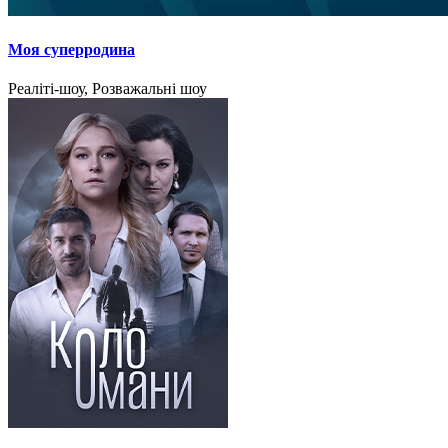
Моя суперродина
Реаліті-шоу, Розважальні шоу